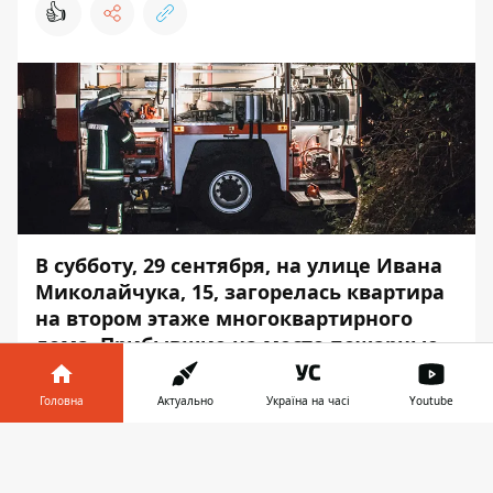
👍
В субботу, 29 сентября, на улице Ивана
Миколайчука, 15, загорелась квартира
на втором этаже многоквартирного
дома. Прибывшие на место пожарные
обнаружили в ней труп мужчины.
Головна
Актуально
Україна на часі
Youtube
Пожар случился около 22:40. Об этом
Информатор
узнал на месте события.
Інформатор у
Завантажити
телефоні
👉
По адресу выехало 5 единиц пожарной