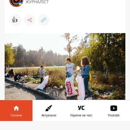
ЖУРНАЛІСТ
👍
В середине октября в Киеве прошел
Головна
Актуально
Україна на часі
Youtube
масштабный флешмоб #trashtag.
Участие в уборке мусора приняли
Інформатор у