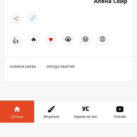
Алена Соир
♥
🔥
😭
😆
😡
👍
НОВИНИ КИЄВА
ОРЕНДА КВАРТИР
Головна
Актуально
Україна на часі
Youtube
ЗАПРОПОНУВАТИ НОВИНУ
Інформатор у
Завантажити
телефоні
👉