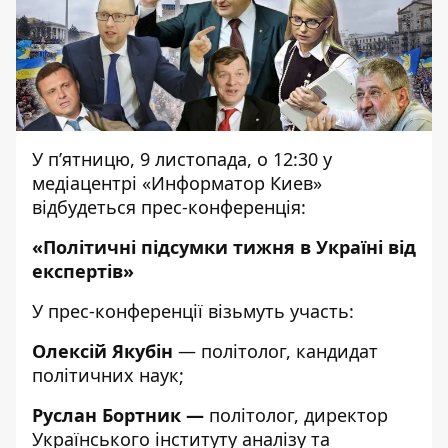
У п’ятницю, 9 листопада, о 12:30 у
медіацентрі «Информатор Киев»
відбудеться прес-конференція:
«П
олітичні підсумки тижня в Україні від
експертів
»
У прес-конференції візьмуть участь:
Олексій Якубін
— політолог,
кандидат
політичних наук;
Руслан Бортник —
політолог, директор
Українського інституту аналізу та