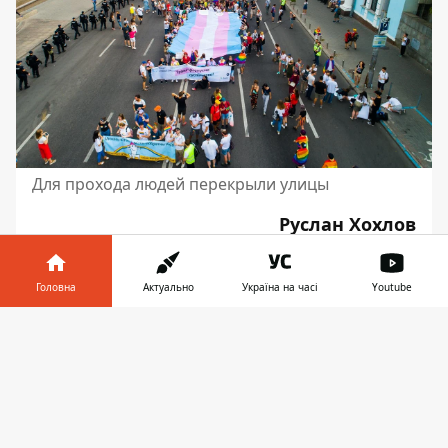
Для прохода людей перекрыли улицы
Руслан Хохлов
Фото, видео: Виталий Куздровский
Головна
Актуально
Україна на часі
Youtube
Інформатор у
Завантажити
телефоні
👉
♥
🔥
😭
😆
😡
👍