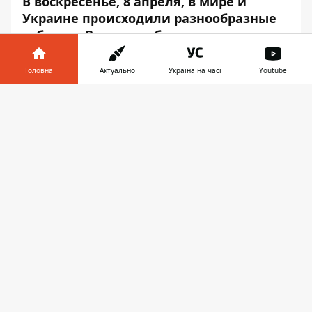
В воскресенье, 8 апреля, в мире и
Украине происходили разнообразные
события. В нашем обзоре вы можете
узнать о самых интересных новостях.
Головна
Актуально
Україна на часі
Youtube
Если у вас нет времени листать новостные
ленты, то вы можете прочесть нашу
Інформатор у
Завантажити
традиционную
телефоні
👉
подборку.
Информатор
подготовил ТОП
новостей дня.
В Крыму поезд на переезде
снес маршрутку с
пассажирами: погибли люди
В Крыму электричка врезалась в
микроавтобус, который выехал на
железнодорожный переезд. В результате
погибли люди. Об этом