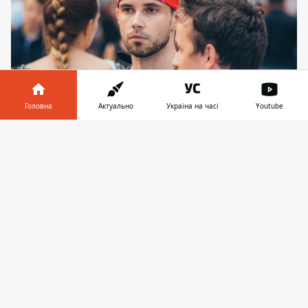
Головна
Актуально
Україна на часі
Youtube
Інформатор у
Завантажити
телефоні
👉
Когда увидел все вкусности
Дети тоже радовались "Уличной еде"