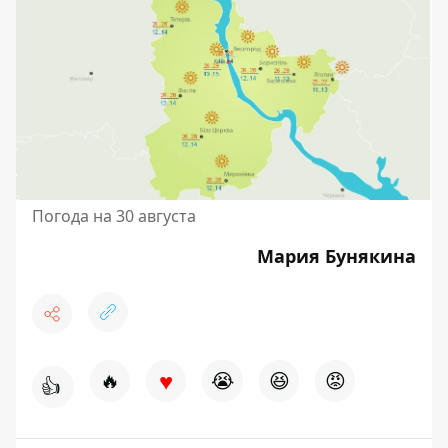
Погода на 30 августа
Мария Бунякина
♥
🔥
😭
😆
😡
👍