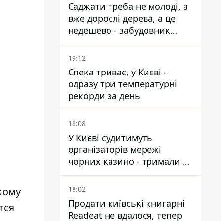
Саджати треба не молоді, а
вже дорослі дерева, а це
недешево - забудовник
Ніконов
19:12
Спека триває, у Києві -
одразу три температурні
рекорди за день
18:08
У Києві судитимуть
організаторів мережі
чорних казино - тримали 39
закладів
18:02
кому
Продати київські книгарні
тся
Readeat не вдалося, тепер