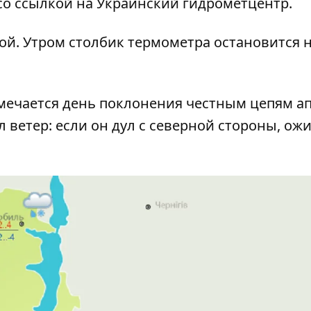
о ссылкой на Украинский гидрометцентр.
ой. Утром столбик термометра остановится 
мечается день поклонения честным цепям а
л ветер: если он дул с северной стороны, ож