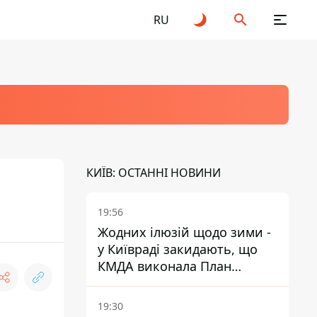
RU
КИЇВ: ОСТАННІ НОВИНИ
19:56
Жодних ілюзій щодо зими -
у Київраді закидають, що
КМДА виконала План
стійкості на 20%
19:30