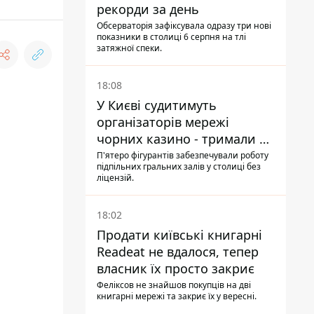
рекорди за день
Обсерваторія зафіксувала одразу три нові
показники в столиці 6 серпня на тлі
затяжної спеки.
18:08
У Києві судитимуть
організаторів мережі
чорних казино - тримали 39
закладів
П'ятеро фігурантів забезпечували роботу
підпільних гральних залів у столиці без
ліцензій.
18:02
Продати київські книгарні
Readeat не вдалося, тепер
власник їх просто закриє
Феліксов не знайшов покупців на дві
книгарні мережі та закриє їх у вересні.