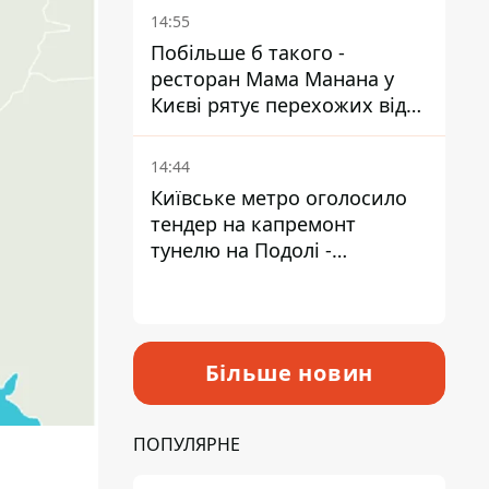
Пантелеєв
14:55
Побільше б такого -
ресторан Мама Манана у
Києві рятує перехожих від
спеки
14:44
Київське метро оголосило
тендер на капремонт
тунелю на Подолі -
триватиме майже два роки
Більше новин
ПОПУЛЯРНЕ