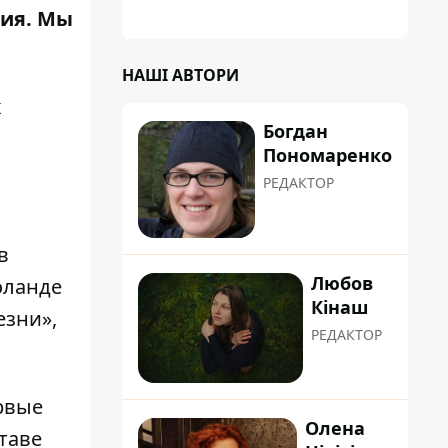
тия. Мы
НАШІ АВТОРИ
х
Богдан
Пономаренко
РЕДАКТОР
в
Любов
оланде
Кінаш
езни»,
РЕДАКТОР
ервые
Олена
таве