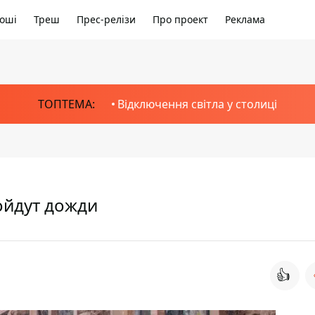
оші
Треш
Прес-релізи
Про проект
Реклама
ТОПТЕМА:
Відключення світла у столиці
ойдут дожди
👍