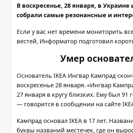
В воскресенье, 28 января, в Украин
собрали самые резонансные и интере
Если у вас нет времени мониторить вс
вестей,
Информатор
подготовил корот
Умер основате
Основатель IKEA Ингвар Кампрад скон
воскресенье 28 января. «Ингвар Кампр
27 января в кругу близких. Ему был 91
— говорится в сообщении на сайте IKE
Кампрад основал IKEA в 17 лет. Назва
буквы названий местечек, где он выро