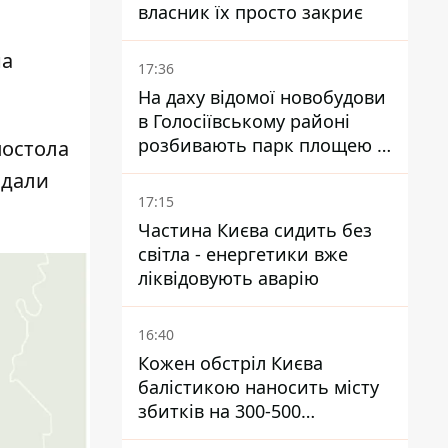
власник їх просто закриє
на
17:36
На даху відомої новобудови
в Голосіївському районі
розбивають парк площею в
постола
гектар
идали
17:15
Частина Києва сидить без
світла - енергетики вже
ліквідовують аварію
16:40
Кожен обстріл Києва
балістикою наносить місту
збитків на 300-500
мільйонів - Петро