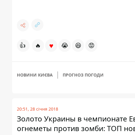
♥
👍
🔥
😭
😆
😡
НОВИНИ КИЄВА
ПРОГНОЗ ПОГОДИ
20:51, 28 січня 2018
Золото Украины в чемпионате Ев
огнеметы против зомби: ТОП но