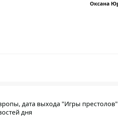
Оксана Ю
ропы, дата выхода "Игры престолов"
востей дня