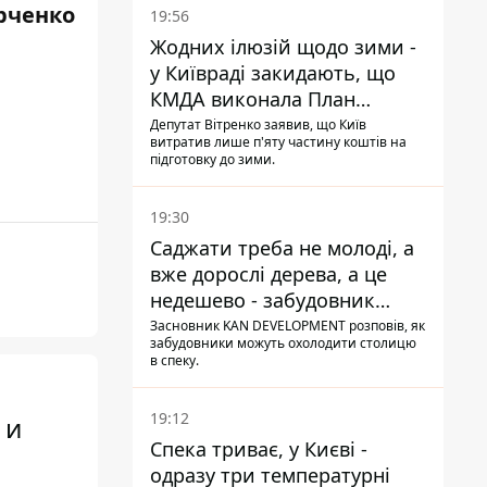
рченко
19:56
Жодних ілюзій щодо зими -
у Київраді закидають, що
КМДА виконала План
стійкості на 20%
Депутат Вітренко заявив, що Київ
витратив лише п'яту частину коштів на
підготовку до зими.
19:30
Саджати треба не молоді, а
вже дорослі дерева, а це
недешево - забудовник
Ніконов
Засновник KAN DEVELOPMENT розповів, як
забудовники можуть охолодити столицю
в спеку.
19:12
 и
Спека триває, у Києві -
одразу три температурні