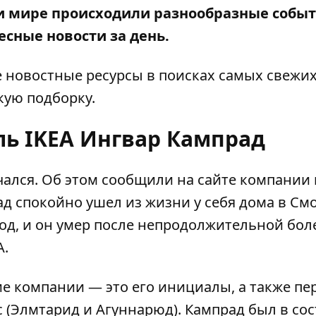
е и мире происходили разнообразные собы
сные новости за день.
е новостные ресурсы в поисках самых свежи
кую подборку.
ль IKEA Ингвар Кампрад
чался. Об этом сообщили на
сайте
компании 
ад спокойно ушел из жизни у себя дома в См
 год, и он умер после непродолжительной бол
A.
ние компании — это его инициалы, а также п
с (Элмтарид и Агуннарюд). Кампрад был в сос