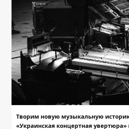
Творим новую музыкальную историю
«Украинская концертная увертюра» 