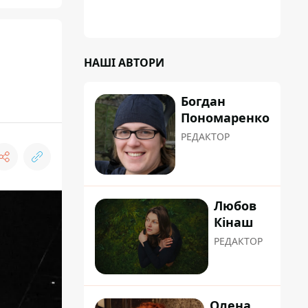
коренева система не витримала, і стовбур
перекрив проїжджу частину вулиці
НАШІ АВТОРИ
Богдан
Пономаренко
РЕДАКТОР
Любов
Кінаш
РЕДАКТОР
Олена