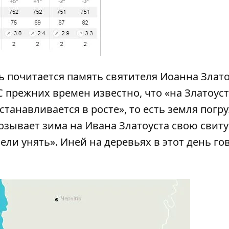
ень почитается память святителя Иоанна Злато
 прежних времен известно, что «на Златоуст
останавливается в росте», то есть земля погр
Созывает зима на Ивана Златоуста свою свиту
ели унять». Иней на деревьях в этот день го