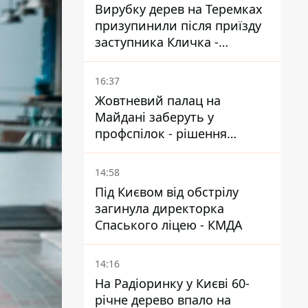
Вирубку дерев на Теремках
призупинили після приїзду
заступника Кличка -
почався діалог
16:37
Жовтневий палац на
Майдані заберуть у
профспілок - рішення
Господарського суду
14:58
Під Києвом від обстрілу
загинула директорка
Спаського ліцею - КМДА
14:16
На Радіоринку у Києві 60-
річне дерево впало на