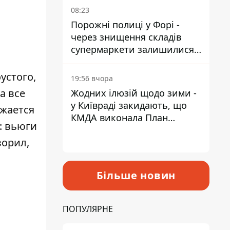
08:23
Порожні полиці у Форі -
через знищення складів
супермаркети залишилися
без асортименту
устого,
19:56 вчора
а все
Жодних ілюзій щодо зими -
у Київраді закидають, що
ужается
КМДА виконала План
: вьюги
стійкості на 20%
ворил,
Більше новин
ПОПУЛЯРНЕ