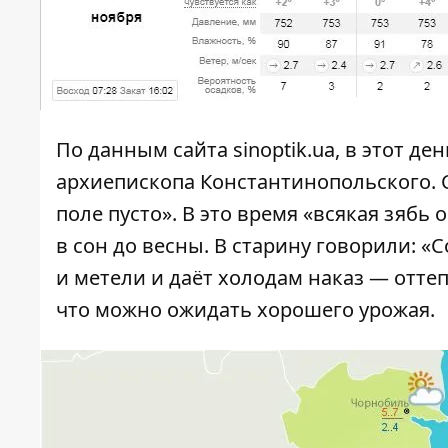
По данным сайта
sinoptik.ua
, в этот д
архиепископа Константинопольского. С
поле пусто». В это время «всякая зябь 
в сон до весны. В старину говорили: «
и метели и даёт холодам наказ — оттеп
что можно ожидать хорошего урожая.