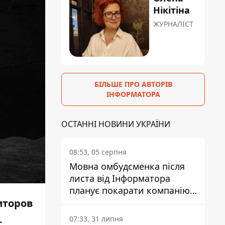
Нікітіна
ЖУРНАЛІСТ
БІЛЬШЕ ПРО АВТОРІВ
ІНФОРМАТОРА
ОСТАННІ НОВИНИ УКРАЇНИ
08:53, 05 серпня
Мовна омбудсменка після
листа від Інформатора
планує покарати компанію-
иторов
підрядника ПриватБанку
.
07:33, 31 липня