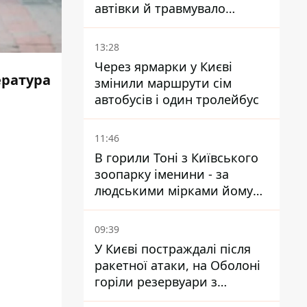
автівки й травмувало
людину - подробиці
13:28
Через ярмарки у Києві
ратура
змінили маршрути сім
автобусів і один тролейбус
11:46
В горили Тоні з Київського
зоопарку іменини - за
людськими мірками йому
вже понад 90 років
09:39
У Києві постраждалі після
ракетної атаки, на Оболоні
горіли резервуари з
паливом