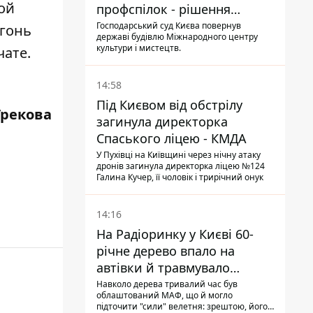
ой
профспілок - рішення
Господарського суду
Господарський суд Києва повернув
огонь
державі будівлю Міжнародного центру
культури і мистецтв.
чате.
14:58
Під Києвом від обстрілу
Грекова
загинула директорка
Спаського ліцею - КМДА
У Пухівці на Київщині через нічну атаку
дронів загинула директорка ліцею №124
Галина Кучер, її чоловік і трирічний онук
14:16
На Радіоринку у Києві 60-
річне дерево впало на
автівки й травмувало
людину - подробиці
Навколо дерева тривалий час був
облаштований МАФ, що й могло
підточити "сили" велетня: зрештою, його