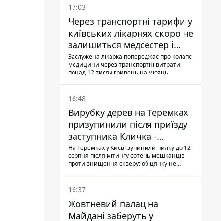
17:03
Через транспортні тарифи у
київських лікарнях скоро не
залишиться медсестер і
санітарок - професор
Заслужена лікарка попереджає про колапс
медицини через транспортні витрати
Голубовська
понад 12 тисяч гривень на місяць.
16:48
Вирубку дерев на Теремках
призупинили після приїзду
заступника Кличка -
почався діалог
На Теремках у Києві зупинили пилку до 12
серпня після мітингу сотень мешканців
проти знищення скверу: обіцянку не
поновлювати роботи дав особисто
заступник Кличка, Петро Пантелеєв, що
прибув налагодити комунікацію
16:37
Жовтневий палац на
Майдані заберуть у