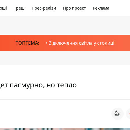
оші
Треш
Прес-релізи
Про проект
Реклама
ТОПТЕМА:
Відключення світла у столиці
дет пасмурно, но тепло
👍