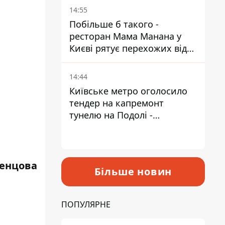
Пантелеєв
14:55
Побільше б такого -
ресторан Мама Манана у
Києві рятує перехожих від
спеки
14:44
Київське метро оголосило
тендер на капремонт
тунелю на Подолі -
триватиме майже два роки
енцова
Більше новин
ПОПУЛЯРНЕ