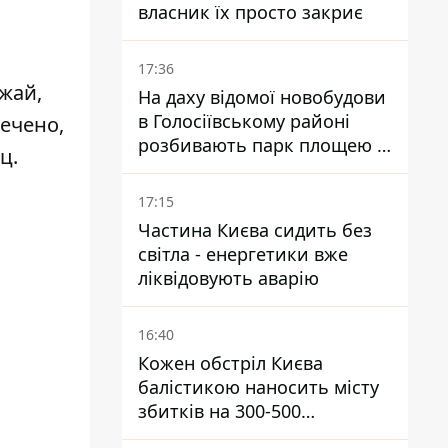
власник їх просто закриє
17:36
жай,
На даху відомої новобудови
в Голосіївському районі
ечено,
розбивають парк площею в
ц.
гектар
17:15
Частина Києва сидить без
світла - енергетики вже
ліквідовують аварію
16:40
Кожен обстріл Києва
балістикою наносить місту
збитків на 300-500
мільйонів - Петро