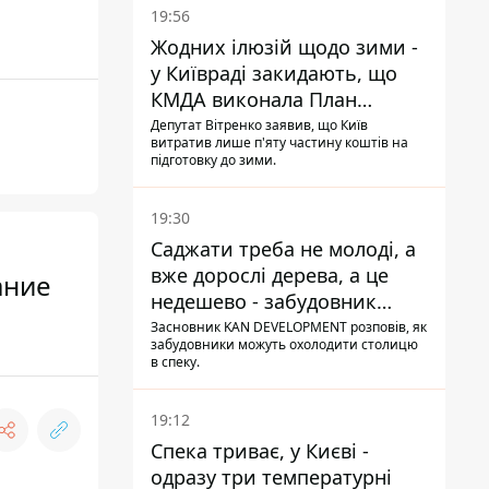
19:56
Жодних ілюзій щодо зими -
у Київраді закидають, що
КМДА виконала План
стійкості на 20%
Депутат Вітренко заявив, що Київ
витратив лише п'яту частину коштів на
підготовку до зими.
19:30
Саджати треба не молоді, а
вже дорослі дерева, а це
ание
недешево - забудовник
Ніконов
Засновник KAN DEVELOPMENT розповів, як
забудовники можуть охолодити столицю
в спеку.
19:12
Спека триває, у Києві -
одразу три температурні