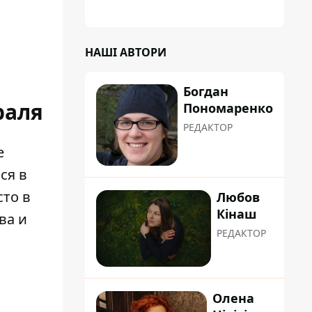
НАШІ АВТОРИ
Богдан
раля
Пономаренко
РЕДАКТОР
е
ся в
сто в
Любов
Кінаш
ва и
РЕДАКТОР
Олена