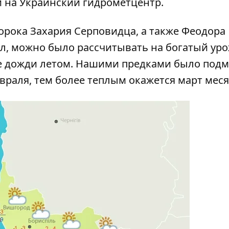
 на Украинский гидрометцентр.
орока Захария Серповидца, а также Феодора
л, можно было рассчитывать на богатый уро
е дожди летом. Нашими предками было подм
враля, тем более теплым окажется март меся