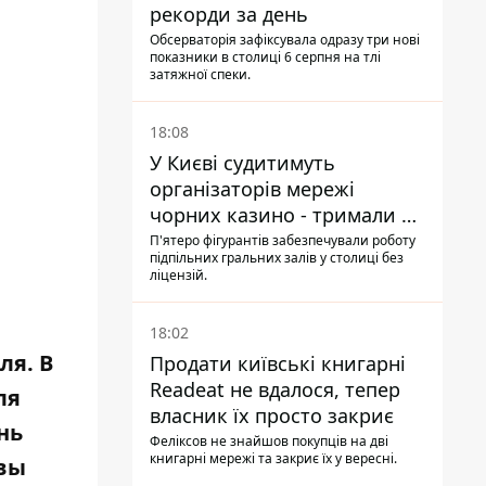
рекорди за день
Обсерваторія зафіксувала одразу три нові
показники в столиці 6 серпня на тлі
затяжної спеки.
18:08
У Києві судитимуть
організаторів мережі
чорних казино - тримали 39
закладів
П'ятеро фігурантів забезпечували роботу
підпільних гральних залів у столиці без
ліцензій.
18:02
аля.
В
Продати київські книгарні
Readeat не вдалося, тепер
ля
власник їх просто закриє
нь
Феліксов не знайшов покупців на дві
книгарні мережі та закриє їх у вересні.
 вы