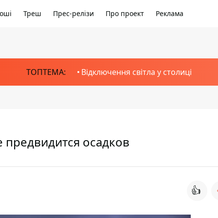
оші
Треш
Прес-релізи
Про проект
Реклама
ТОПТЕМА:
Відключення світла у столиці
не предвидится осадков
👍