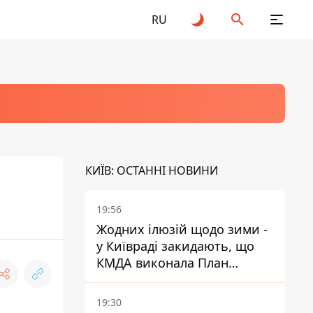
RU
КИЇВ: ОСТАННІ НОВИНИ
19:56
Жодних ілюзій щодо зими -
у Київраді закидають, що
КМДА виконала План
стійкості на 20%
19:30