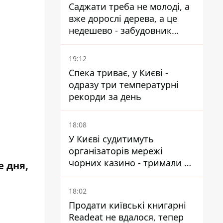
Саджати треба не молоді, а
вже дорослі дерева, а це
недешево - забудовник
Ніконов
19:12
Спека триває, у Києві -
одразу три температурні
рекорди за день
18:08
У Києві судитимуть
організаторів мережі
чорних казино - тримали 39
е дня,
закладів
18:02
Продати київські книгарні
Readeat не вдалося, тепер