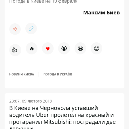
Погода в Киеве на 10 февраля
Максим Биев
♥
🔥
😭
😆
😡
👍
НОВИНИ КИЄВА
ПОГОДА В УКРАЇНІ
23:07, 09 лютого 2019
В Киеве на Черновола уставший
водитель Uber пролетел на красный и
протаранил Mitsubishi: пострадали две
девушки