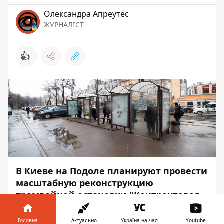
Олександра Апреутес
ЖУРНАЛІСТ
👍
В Киеве на Подоле планируют провести
масштабную реконструкцию
трамвайной остановки "Контрактовая
площадь" и трамвайных путей на
прилегающих улицах, а именно - на
Головна
Актуально
Україна на часі
Youtube