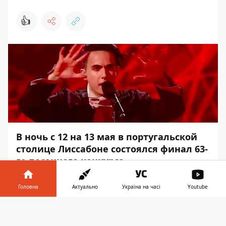
👍
В ночь с 12 на 13 мая в португальской
столице Лиссабоне состоялся
финал 63-
го песенного конкурса
«Евровидение»
. Melovin, который
представлял Украину с песней Under
Головна
Актуально
Україна на часі
Youtube
the Ladder, занял 17 место. Победила
Інформатор у
певица из Израиля Нетта Барзилай с
Завантажити
телефоні
👉
песней Toy.