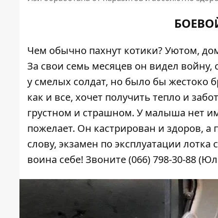
БОЕВО
Чем обычно пахнут котики? Уютом, дом
За свои семь месяцев он видел войну, 
у смелых солдат, но было бы жестоко б
как и все, хочет получить тепло и забо
грустном и страшном. У малыша нет им
пожелает. Он кастрирован и здоров, а 
слову, экзамен по эксплуатации лотка 
воина себе! Звоните (066) 798-30-88 (Юл