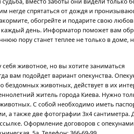
судьба, вместо заботы они видели только б
 им негде спрятаться от дождя и пронизыва
накормите, обогрейте и подарите свою любов
т каждый день.
Информатор
поможет вам обр
ннюю пору станет теплее не только в доме, н
у себя животное, но вы хотите заниматься
да вам подойдет вариант опекунства. Опеку
о бездомных животных, действует в их инте
ннолетний житель города Киева. Нужно тол
 животных
. С собой необходимо иметь паспо
, а также две фотографии 3х4 сантиметра. 
ссылке
. Оформление договоров с опекунами
ическая, 5а. Телефон: 366-69-99.