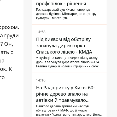
профспілок - рішення
Господарського суду
Господарський суд Києва повернув
державі будівлю Міжнародного центру
культури і мистецтв.
орохом.
14:58
а груди
Під Києвом від обстрілу
? Он,
загинула директорка
Спаського ліцею - КМДА
нать о
У Пухівці на Київщині через нічну атаку
ша
дронів загинула директорка ліцею №124
Галина Кучер, її чоловік і трирічний онук
ок. К
го
14:16
На Радіоринку у Києві 60-
річне дерево впало на
автівки й травмувало
людину - подробиці
Навколо дерева тривалий час був
облаштований МАФ, що й могло
підточити "сили" велетня: зрештою, його