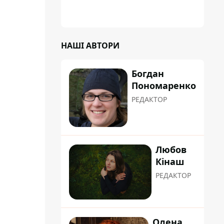
коренева система не витримала, і стовбур
перекрив проїжджу частину вулиці
НАШІ АВТОРИ
Богдан
Пономаренко
РЕДАКТОР
Любов
Кінаш
РЕДАКТОР
Олена