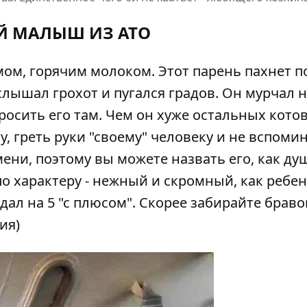
Й МАЛЫШ ИЗ АТО
ом, горячим молоком. Этот парень пахнет п
слышал грохот и пугался градов. Он мурчал н
росить его там. Чем он хуже остальных котов
ту, греть руки "своему" человеку и не вспоми
ени, поэтому вы можете назвать его, как ду
по характеру - нежный и скромный, как ребен
сдал на 5 "с плюсом". Скорее забирайте браво
ия)