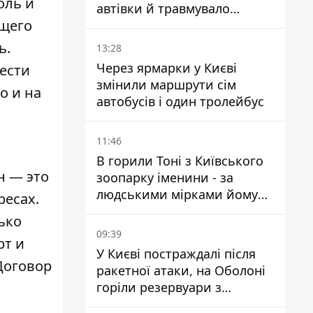
оль и
автівки й травмувало
ющего
людину - подробиці
ь.
13:28
Через ярмарки у Києві
ести
змінили маршрути сім
о и на
автобусів і один тролейбус
11:46
В горили Тоні з Київського
н — это
зоопарку іменини - за
людськими мірками йому
ресах.
вже понад 90 років
ько
09:39
рт и
У Києві постраждалі після
Договор
ракетної атаки, на Оболоні
горіли резервуари з
паливом