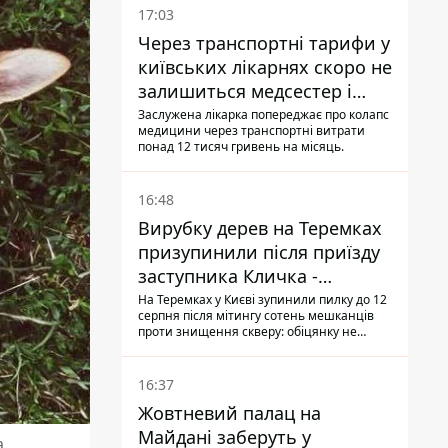
17:03
Через транспортні тарифи у
київських лікарнях скоро не
залишиться медсестер і
санітарок - професор
Заслужена лікарка попереджає про колапс
медицини через транспортні витрати
Голубовська
понад 12 тисяч гривень на місяць.
16:48
Вирубку дерев на Теремках
призупинили після приїзду
заступника Кличка -
почався діалог
На Теремках у Києві зупинили пилку до 12
серпня після мітингу сотень мешканців
проти знищення скверу: обіцянку не
поновлювати роботи дав особисто
заступник Кличка, Петро Пантелеєв, що
прибув налагодити комунікацію
16:37
Жовтневий палац на
Майдані заберуть у
а