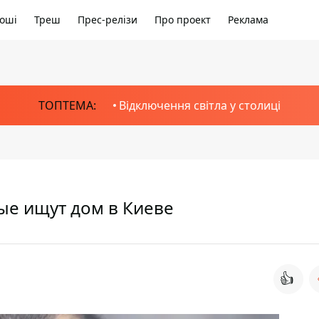
оші
Треш
Прес-релізи
Про проект
Реклама
ТОПТЕМА:
Відключення світла у столиці
ые ищут дом в Киеве
👍