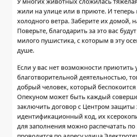
У многих животных сложилась тяжелая 
жили на улице или в приюте. И теперь
холодного ветра. Заберите их домой, 
Поверьте, благодарить за это вас буду
милого пушистика, с которым в эту осе
душе.
Если у вас нет возможности приютить 
благотворительной деятельностью, тог
добрый человек, который беспокоится 
Опекуном может быть каждый соверше
заключить договор с
Центром защиты
идентификационный код, их ксерокопии
для заполнения можно распечатать по
проводится по адресу улица Электротехн