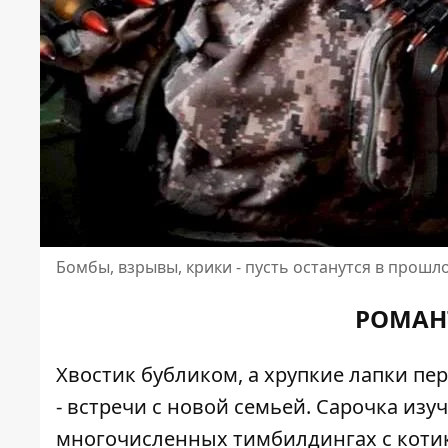
Бомбы, взрывы, крики - пусть останутся в прошл
РОМАН
Хвостик бубликом, а хрупкие лапки п
- встречи с новой семьей. Сарочка изу
многочисленных тимбилдингах с котика