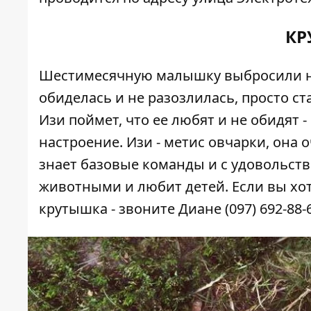
КР
Шестимесячную малышку выбросили на
обиделась и не разозлилась, просто ст
Изи поймет, что ее любят и не обидят -
настроение. Изи - метис овчарки, она 
знает базовые команды и с удовольств
животными и любит детей. Если вы хоти
крутышка - звоните Диане (097) 692-88-6