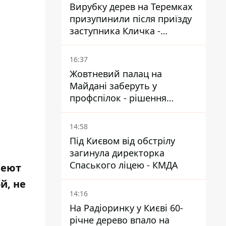
Вирубку дерев на Теремках
призупинили після приїзду
заступника Кличка -
почався діалог
16:37
Жовтневий палац на
Майдані заберуть у
профспілок - рішення
Господарського суду
14:58
Під Києвом від обстрілу
загинула директорка
Спаського ліцею - КМДА
меют
й, не
14:16
На Радіоринку у Києві 60-
річне дерево впало на