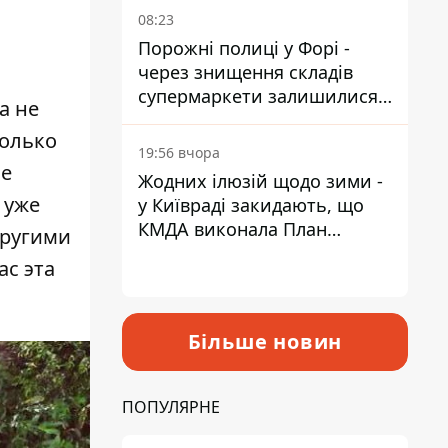
08:23
Порожні полиці у Форі -
через знищення складів
супермаркети залишилися
а не
без асортименту
только
19:56 вчора
ое
Жодних ілюзій щодо зими -
 уже
у Київраді закидають, що
КМДА виконала План
другими
стійкості на 20%
ас эта
Більше новин
ПОПУЛЯРНЕ