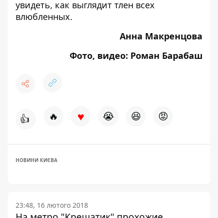
увидеть,
как выглядит тлен всех
влюбленных
.
Анна Макренцова
Фото, видео: Роман Барабаш
♥
🔥
😭
😆
😡
👍
НОВИНИ КИЄВА
23:48, 16 лютого 2018
На метро "Крещатик" прохожие