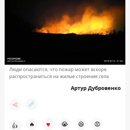
Люди опасаются, что пожар может вскоре
распространиться на жилые строения села
Артур Дубровенко
♥
🔥
😭
😆
😡
👍