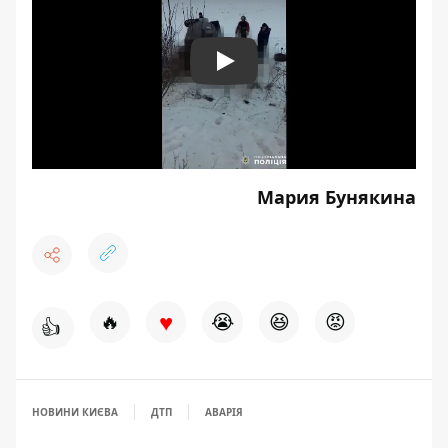
Play
Мария Бунякина
♥
🔥
😭
😆
😡
👍
НОВИНИ КИЄВА
ДТП
АВАРІЯ