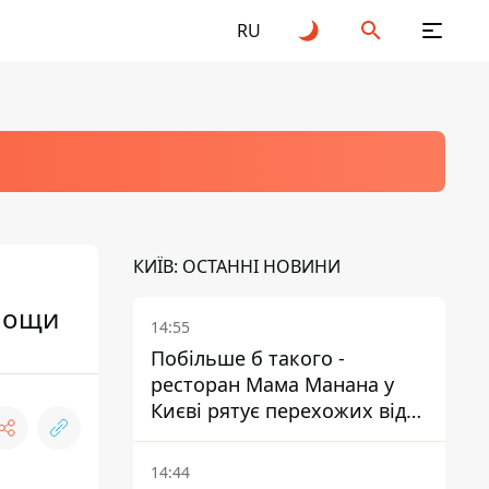
RU
КИЇВ: ОСТАННІ НОВИНИ
омощи
14:55
Побільше б такого -
ресторан Мама Манана у
Києві рятує перехожих від
спеки
14:44