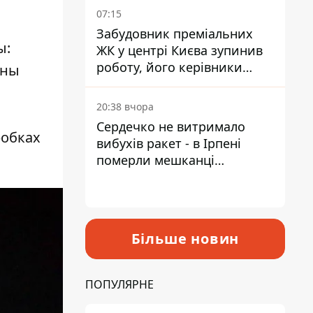
07:15
Забудовник преміальних
ы:
ЖК у центрі Києва зупинив
роботу, його керівники
аны
втекли з України - Bihus.info
20:38 вчора
Сердечко не витримало
робках
вибухів ракет - в Ірпені
померли мешканці
притулку для собак з
інвалідністю
Більше новин
ПОПУЛЯРНЕ