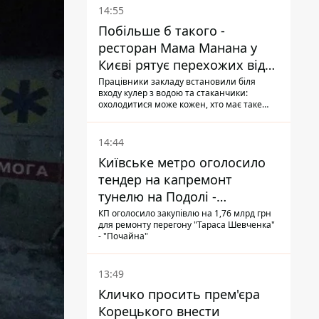
14:55
Побільше б такого -
ресторан Мама Манана у
Києві рятує перехожих від
спеки
Працівники закладу встановили біля
входу кулер з водою та стаканчики:
охолодитися може кожен, хто має таке
бажання
14:44
Київське метро оголосило
тендер на капремонт
тунелю на Подолі -
триватиме майже два роки
КП оголосило закупівлю на 1,76 млрд грн
для ремонту перегону "Тараса Шевченка"
- "Почайна"
13:49
Кличко просить прем'єра
Корецького внести