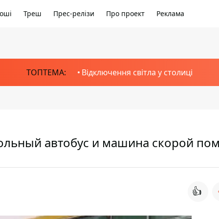
оші
Треш
Прес-релізи
Про проект
Реклама
ТОПТЕМА:
Відключення світла у столиці
кольный автобус и машина скорой п
👍