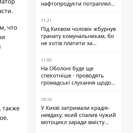
атор
нафтопродукти потрапляли
сти.
до озер
11:21
м, что
Під Києвом чоловік жбурнув
гранату комунальникам, бо
ли
не хотів платити за
и
квитанціями
11:05
На Оболоні буде ще
спекотніше - проводять
и
громадські слухання щодо
храму УГКЦ на Північній
10:10
, также
У Києві затримали крадія-
невдаху, який спалив чужий
ое.
мотоцикл заради вмісту
багажника