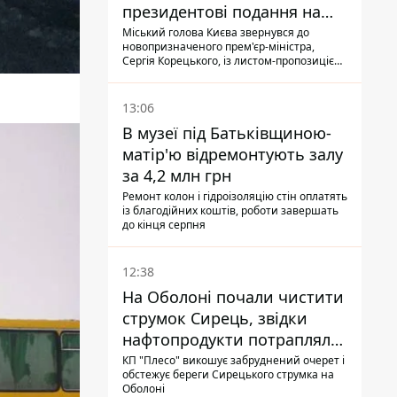
президентові подання на
звільнення володаря
Міський голова Києва звернувся до
новопризначеного прем'єр-міністра,
Троєщини Бахматова
Сергія Корецького, із листом-пропозицією
щодо звільнення голови Деснянської РДА
Максима Бахматова
13:06
В музеї під Батьківщиною-
матір'ю відремонтують залу
за 4,2 млн грн
Ремонт колон і гідроізоляцію стін оплатять
із благодійних коштів, роботи завершать
до кінця серпня
12:38
На Оболоні почали чистити
струмок Сирець, звідки
нафтопродукти потрапляли
до озер
КП "Плесо" викошує забруднений очерет і
обстежує береги Сирецького струмка на
Оболоні