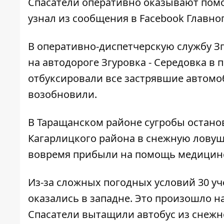
Спасатели оперативно оказывают пом
узнал из
сообщения
в Facebook Главно
В оперативно-диспетчерскую службу Зг
на автодороге Згуровка - Середовка в 
отбуксировали все застрявшие автомоб
возобновили.
В Таращанском районе сугробы останов
Кагарлицкого района в снежную ловуш
вовремя прибыли на помощь медицин
Из-за сложных погодных условий 30 уч
оказались в западне. Это произошло н
Спасатели вытащили автобус из снежн