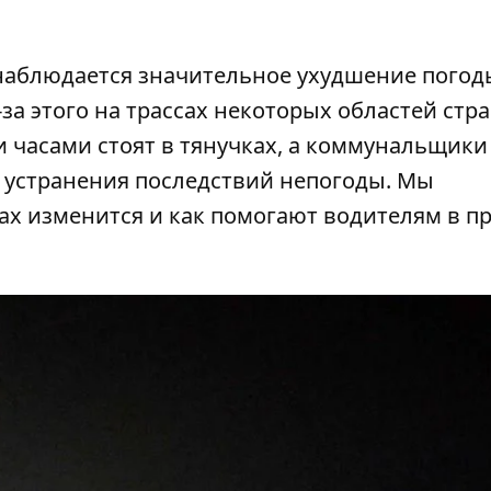
 наблюдается значительное ухудшение погод
-за этого на трассах некоторых областей стр
и часами стоят в тянучках, а коммунальщики
 устранения последствий непогоды. Мы
гах изменится и как помогают водителям
в п