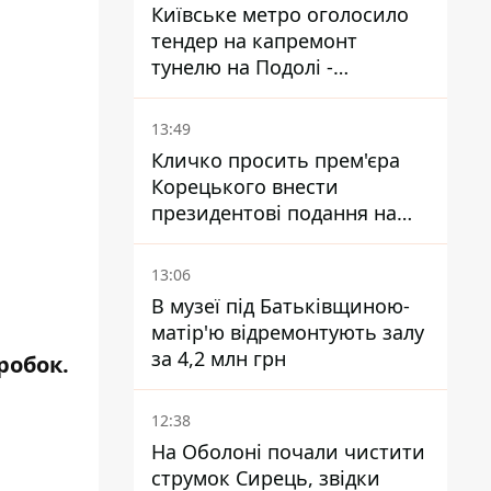
Київське метро оголосило
тендер на капремонт
тунелю на Подолі -
триватиме майже два роки
13:49
Кличко просить прем'єра
Корецького внести
президентові подання на
звільнення володаря
Троєщини Бахматова
13:06
В музеї під Батьківщиною-
матір'ю відремонтують залу
за 4,2 млн грн
робок.
12:38
На Оболоні почали чистити
струмок Сирець, звідки