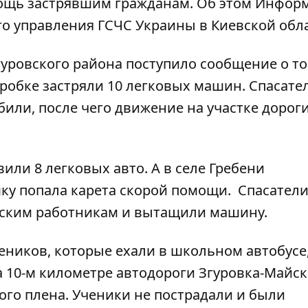
ощь застрявшим гражданам. Об этом
Информ
го управления ГСЧС Украины в Киевской обла
уровского района поступило сообщение о то
пробке застряли 10 легковых машин. Спасате
или, после чего движение на участке дорог
или 8 легковых авто. А в селе Гребени
ку попала карета скорой помощи. Спасател
ским работникам и вытащили машину.
еников, которые ехали в школьном автобусе
а 10-м километре автодороги Згуровка-Майск
ого плена. Ученики не пострадали и были