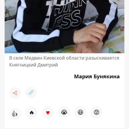
В селе Медвин Киевской области разыскивается
Княгницкий Дмитрий
Мария Бунякина
♥
🔥
😭
😆
😡
👍