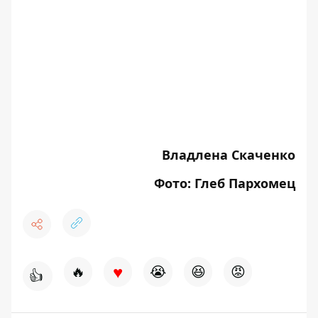
Владлена Скаченко
Фото: Глеб Пархомец
♥
🔥
😭
😆
😡
👍