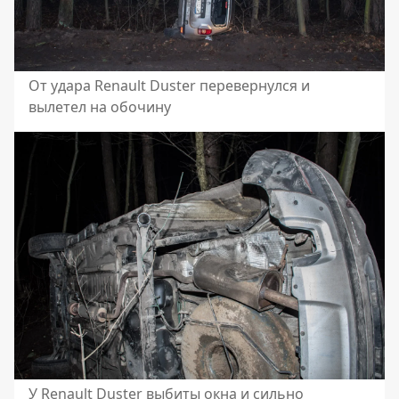
От удара Renault Duster перевернулся и
вылетел на обочину
У Renault Duster выбиты окна и сильно