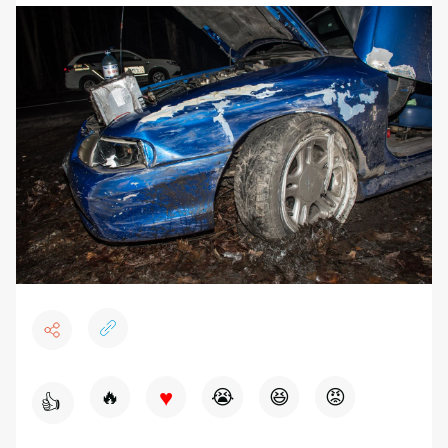
♥
🔥
😭
😆
😡
👍