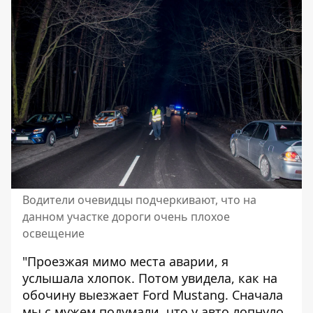
Водители очевидцы подчеркивают, что на
данном участке дороги очень плохое
освещение
"Проезжая мимо места аварии, я
услышала хлопок. Потом увидела, как на
обочину выезжает Ford Mustang. Сначала
мы с мужем подумали, что у авто лопнуло