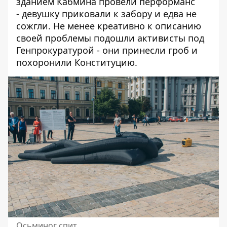
зданием Кабмина провели перформанс
-
девушку приковали к забору и едва не
сожгли
. Не менее креативно к описанию
своей проблемы подошли активисты под
Генпрокуратурой - они
принесли гроб и
похоронили Конституцию
.
Осьминог спит