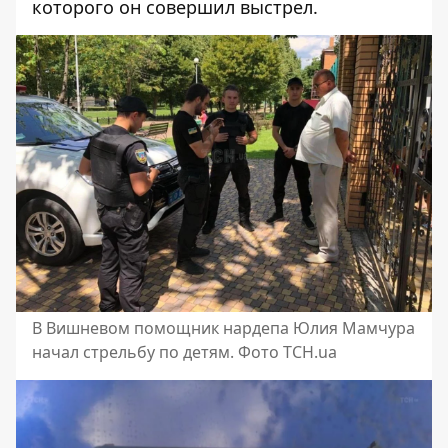
которого он совершил выстрел.
В Вишневом помощник нардепа Юлия Мамчура
начал стрельбу по детям. Фото ТСН.ua