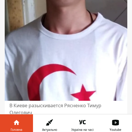
В Киеве разыскивается Рясненко Тимур
Олегович
Мария Бунякина
Головна
Актуально
Україна на часі
Youtube