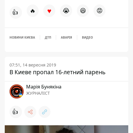
♥
🔥
😭
😆
😡
👍
НОВИНИ КИЄВА
ДТП
АВАРІЯ
ВИДЕО
07:51, 14 вересня 2019
В Киеве пропал 16-летний парень
Марія Бунякіна
ЖУРНАЛІСТ
👍