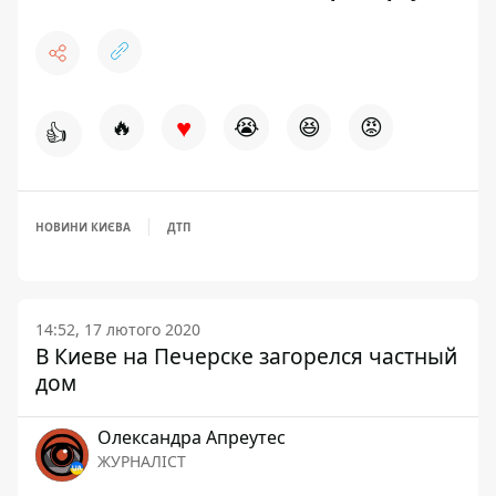
♥
🔥
😭
😆
😡
👍
НОВИНИ КИЄВА
ДТП
14:52, 17 лютого 2020
В Киеве на Печерске загорелся частный
дом
Олександра Апреутес
ЖУРНАЛІСТ