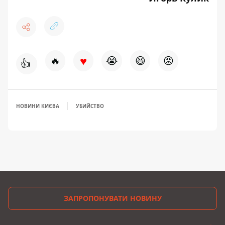
♥
🔥
😭
😆
😡
👍
НОВИНИ КИЄВА
УБИЙСТВО
ЗАПРОПОНУВАТИ НОВИНУ