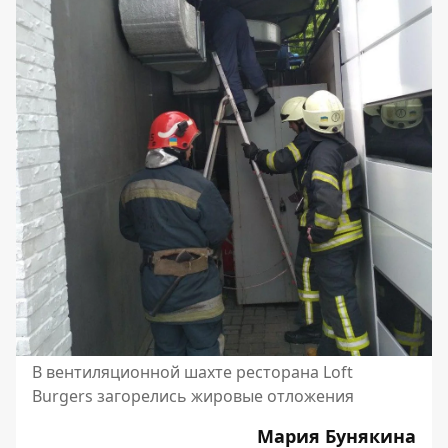
В вентиляционной шахте ресторана Loft
Burgers загорелись жировые отложения
Мария Бунякина