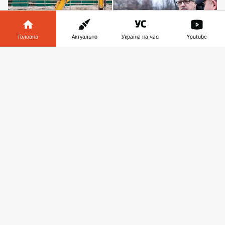
Головна
Актуально
Україна на часі
Youtube
Інформатор у
Завантажити
телефоні
👉
Валентин Мондриївський виклав світлини з
інспекції будівельного майданчику у
Дніпровському районі Києва на Facebook
Заступник міського голови Києва
Валентин Мондрієвський вирушив
перевіряти будівництво найбільшого
укриття у Києві, для ліцею "Фортуна" у
Дніпровському районі столиці. За іронією,
інспекція почалася після того, як новий
очільник військової адміністрації Києва,
Тимур Ткаченко,
озвучив пріоритети на
посаді
. Одним з яких є якраз створення