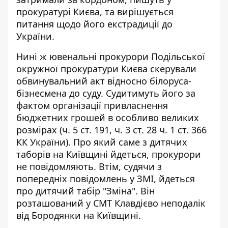
прокуратурі Києва, та вирішується
питання щодо його екстрадиції до
України.
Нині ж ювенальні прокурори Подільської
окружної прокуратури Києва скерували
обвинувальний акт відносно білоруса-
бізнесмена до суду. Судитимуть його за
фактом організації привласнення
бюджетних грошей в особливо великих
розмірах (ч. 5 ст. 191, ч. 3 ст. 28 ч. 1 ст. 366
КК України). Про який саме з дитячих
таборів на Київщині йдеться, прокурори
не повідомляють. Втім,
судячи з
попередніх повідомлень
у ЗМІ, йдеться
про дитячий табір "Зміна". Він
розташований у СМТ Клавдієво неподалік
від Бородянки на Київщині.