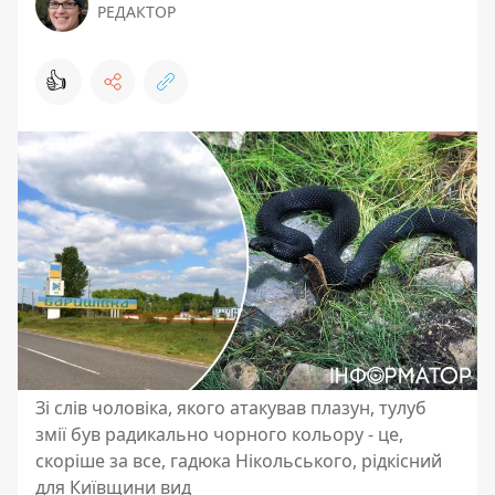
РЕДАКТОР
👍
Зі слів чоловіка, якого атакував плазун, тулуб
змії був радикально чорного кольору - це,
скоріше за все, гадюка Нікольського, рідкісний
для Київщини вид