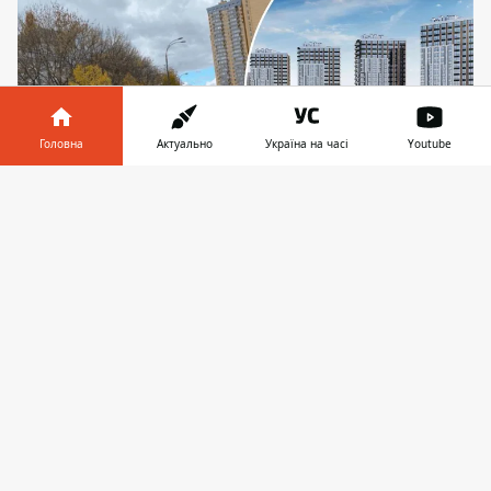
Головна
Актуально
Україна на часі
Youtube
Інформатор у
Завантажити
телефоні
👉
Востаннє мітинг проти зведення п'яти висотних
будівель ЖК пройшов на півночі Оболоні у
березні 2025-го
Місцеві мешканці на Мінському масиві
протестують проти зведення кількох
багатоповерхівок ЖК на вул.
Калнишевського. До цього, кажуть, згідно
з паспортом об'єкта там
мав бути
збудований лише ресторан
швидкого