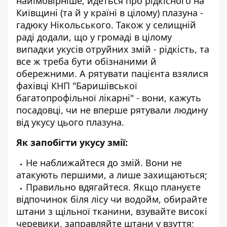
найімовірніше, йдеться про рідкісного на
Київщині (та й у країні в цілому) плазуна -
гадюку Нікольського. Також у селищній
раді додали, що у громаді в цілому
випадки укусів отруйних змій - рідкість, та
все ж треба бути обізнаними й
обережними. А рятувати пацієнта взялися
фахівці КНП "Баришівської
багатопрофільної лікарні" - вони, кажуть
посадовці, чи не вперше рятували людину
від укусу цього плазуна.
Як запобігти укусу змії:
Не наближайтеся до змій. Вони не
атакують першими, а лише захищаються;
Правильно вдягайтеся. Якщо плануєте
відпочинок біля лісу чи водойм, обирайте
штани з щільної тканини, взувайте високі
черевики, заправляйте штани у взуття;