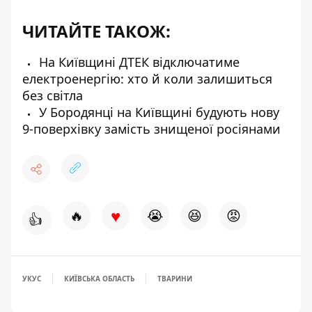
ЧИТАЙТЕ ТАКОЖ:
На Київщині ДТЕК відключатиме
електроенергію: хто й коли залишиться
без світла
У Бородянці на Київщині будують нову
9-поверхівку замість знищеної росіянами
♥
🔥
😭
😆
😡
👍
УКУС
КИЇВСЬКА ОБЛАСТЬ
ТВАРИНИ