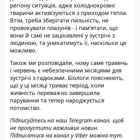
регіону ситуація, адже холоднокровні
тварини активізуються з приходом тепла.
Втім, треба зберігати пильність, не
провокувати плазунів - і пам'ятати, що
вони й самі не зацікавлені у зустрічі з
людиною, та уникатимуть її, наскільки це
можливо.
Також ми розповідали, чому саме
травень
і червень є небезпечними місяцями
для
зустрічі з гадюками. Біологи пояснюють,
що у ці місяці триває період, коли
живність переважно завершила
парування та тепер народжується
потомство.
Підписуйтесь на наш
Telegram-канал
, щоб
не пропустити важливих новин.
Підписатися на канал у Viber можна
тут
.