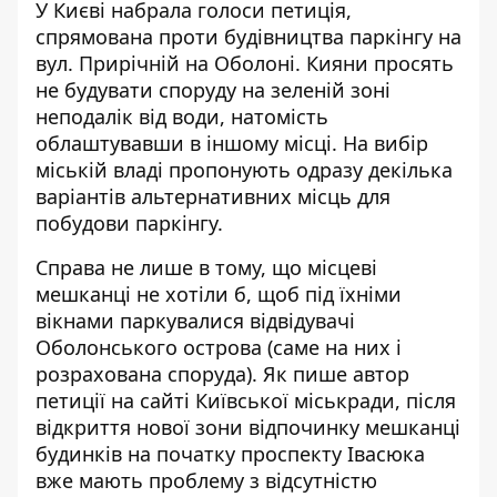
У Києві набрала голоси петиція,
спрямована проти будівництва паркінгу на
вул. Прирічній на Оболоні. Кияни
просять
не будувати споруду
на зеленій зоні
неподалік від води, натомість
облаштувавши в іншому місці. На вибір
міській владі пропонують одразу декілька
варіантів альтернативних місць для
побудови паркінгу.
Справа не лише в тому, що місцеві
мешканці не хотіли б, щоб під їхніми
вікнами паркувалися відвідувачі
Оболонського острова (саме на них і
розрахована споруда). Як пише автор
петиції
на сайті Київської міськради
, після
відкриття нової зони відпочинку мешканці
будинків на початку проспекту Івасюка
вже мають проблему з відсутністю