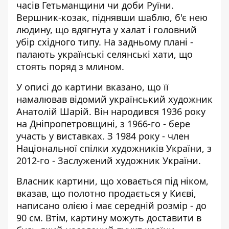
часів Гетьманщини чи доби Руїни.
Вершник-козак, піднявши шаблю, б'є нею
людину, що вдягнута у халат і головний
убір східного типу. На задньому плані -
палають українські селянські хати, що
стоять поряд з млином.
У описі до картини вказано, що її
намалював відомий український художник
Анатолій Шарій. Він народився 1936 року
на Дніпропетровщині, з 1966-го - бере
участь у виставках. З 1984 року - член
Національної спілки художників України, з
2012-го - Заслужений художник України.
Власник картини, що ховається під ніком,
вказав, що полотно продається у Києві,
написано олією і має середній розмір - до
90 см. Втім, картину можуть доставити в