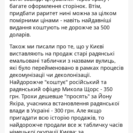
багате оформлення сторінок. Втім,
придбати раритет нині можна за цілком
помірними цінами - навіть найдавніші
видання коштують не дорожче за 500
доларів.
Також ми писали про те, що у Києві
виставляють на продаж
старі радянські
емальовані таблички
з назвами вулиць,
які було перейменовано в рамках процесів
декомунізації чи деколонізації.
Найдорожче "коштує" російський та
радянський офіцер Микола Щорс - 350
грн. Трохи дешевше "просять" за Йону
Якіра, учасника встановлення радянської
влади в Україні - 300 грн. Але якщо
пригадати всю історію продажів, то
найдорожче продали все ж табличку часів
німецької окупації Києва: за