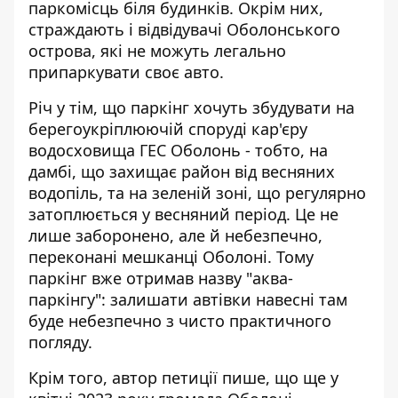
паркомісць біля будинків. Окрім них,
страждають і відвідувачі Оболонського
острова, які не можуть легально
припаркувати своє авто.
Річ у тім, що паркінг хочуть збудувати на
берегоукріплюючій споруді кар'єру
водосховища ГЕС Оболонь - тобто, на
дамбі, що захищає район від весняних
водопіль, та на зеленій зоні, що регулярно
затоплюється у весняний період. Це не
лише заборонено, але й небезпечно,
переконані мешканці Оболоні. Тому
паркінг вже отримав назву "аква-
паркінгу": залишати автівки навесні там
буде небезпечно з чисто практичного
погляду.
Крім того, автор петиції пише, що ще у