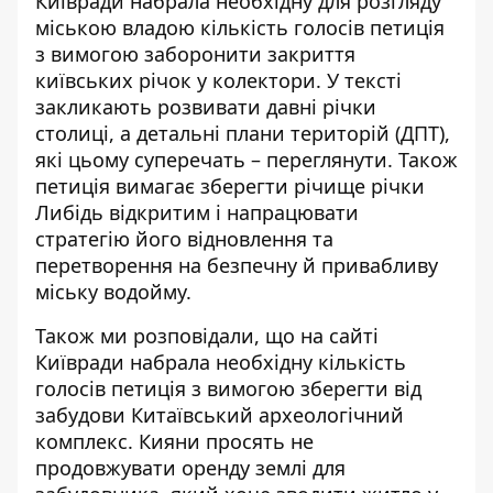
Київради набрала необхідну для розгляду
міською владою кількість голосів петиція
з вимогою
заборонити закриття
київських річок у колектори
. У тексті
закликають розвивати давні річки
столиці, а детальні плани територій (ДПТ),
які цьому суперечать – переглянути. Також
петиція вимагає зберегти річище річки
Либідь відкритим і напрацювати
стратегію його відновлення та
перетворення на безпечну й привабливу
міську водойму.
Також ми розповідали, що на сайті
Київради набрала необхідну кількість
голосів петиція з вимогою зберегти від
забудови
Китаївський археологічний
комплекс
. Кияни просять не
продовжувати оренду землі для