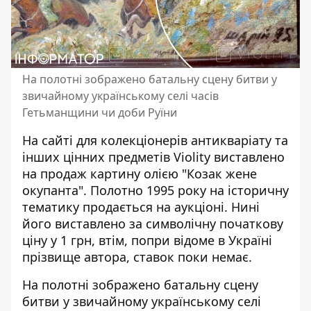
На полотні зображено батальну сцену битви у
звичайному українському селі часів
Гетьманщини чи доби Руїни
На сайті для колекціонерів антикваріату та
інших цінних предметів Violity виставлено
на продаж картину олією "Козак жене
окупанта". Полотно 1995 року на історичну
тематику
продається на аукціоні
. Нині
його виставлено за символічну початкову
ціну у 1 грн, втім, попри відоме в Україні
прізвище автора, ставок поки немає.
На полотні
зображено батальну сцену
битви у звичайному українському селі