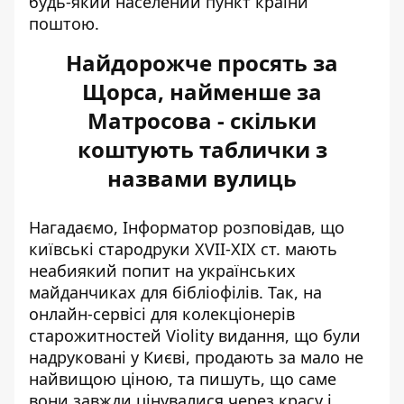
будь-який населений пункт країни
поштою.
Найдорожче просять за
Щорса, найменше за
Матросова - скільки
коштують таблички з
назвами вулиць
Нагадаємо, Інформатор розповідав, що
київські стародруки XVII-XIX ст. мають
неабиякий попит
на українських
майданчиках для бібліофілів. Так, на
онлайн-сервісі для колекціонерів
старожитностей Violity видання, що були
надруковані у Києві, продають за мало не
найвищою ціною, та пишуть, що саме
вони завжди цінувалися через красу і