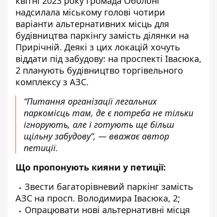
квітні 2023 року громада Оболоні
надсилала міському голові чотири
варіанти альтернативних місць для
будівництва паркінгу замість ділянки на
Прирічній. Деякі з цих локацій хочуть
віддати під забудову: на проспекті Івасюка,
2 планують будівництво торгівельного
комплексу з АЗС.
“Питання організації легальних
паркомісць там, де є потреба не тільки
ігнорують, але і готують ще більш
щільну забудову”, — вважає автор
петиції.
Що пропонують кияни у петиції:
Звести багаторівневий паркінг замість
АЗС на просп. Володимира Івасюка, 2;
Опрацювати нові альтернативні місця