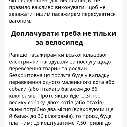
які передбачені для велосипедів. Це
правило важливо виконувати, щоб не
заважати іншим пасажирам пересуватися
вагоном.
Доплачувати треба не тільки
за велосипед
Раніше пасажирам київської кільцевої
електрички нагадували
за послугу щодо
перевезення тварин
та рослин.
Безкоштовна ця послуга буде у випадку
перевезення одного маленького кота або
собаки (або птаха) з багажем до 36
кілограмів. Проте якщо йдеться про
велику собаку, двох котів (або птахів),
яким потрібно два місця (враховуючи ще
й багаж до 36 кілограмів), то проїзд буде
платним: це коштуватиме 7,50 гривні до