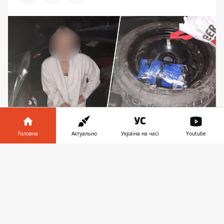
Головна
Актуально
Україна на часі
Youtube
Цього року жінку вже засудили за наркозлочин
Інформатор у
Завантажити
У Дарницькому районі Києва
затримали
телефоні
👉
наркокур’єрку, яка перевозила заборонені
речовини
в автомобільній шині. Як
повідомляє поліція Києва, мова йде про
небезпечний психотроп, солі Альфа-PVP.
Цього року жінку вже було засуджено за