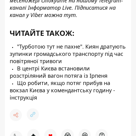
месенджері слідкуйте на нашому Telegram-
каналі
Інформатор Live
. Підписатися на
канал у Viber можна
тут
.
ЧИТАЙТЕ ТАКОЖ:
"Турботою тут не пахне". Киян дратують
зупинки громадського транспорту під час
повітряної тривоги
В центрі Києва встановили
розстріляний вагон потяга із Ірпеня
Що робити, якщо потяг прибув на
вокзал Києва у комендантську годину -
інструкція
♥
🔥
😭
😆
😡