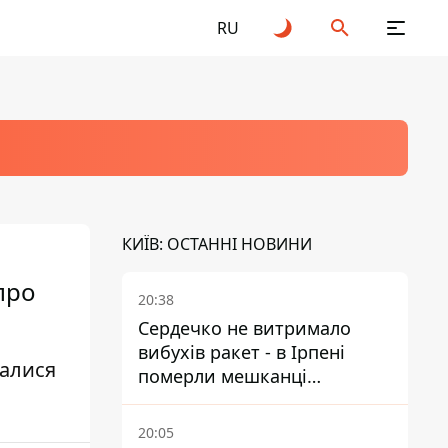
RU
КИЇВ: ОСТАННІ НОВИНИ
про
20:38
Сердечко не витримало
вибухів ракет - в Ірпені
чалися
померли мешканці
притулку для собак з
інвалідністю
20:05