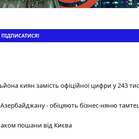
ПІДПИСАТИСЯ!
йона киян замість офіційної цифри у 243 тис
Азербайджану - обіцяють бізнес-няню тамте
наком пошани від Києва