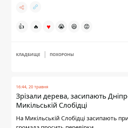
♥
👍
🔥
😭
😆
😡
КЛАДБИЩЕ
ПОХОРОНЫ
16:44, 20 травня
Зрізали дерева, засипають Дніпр
Микільській Слобідці
На Микільській Слобідці засипають при
громада просить перевірки