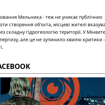
овання Мельника - теж не уникає публічних
оти створення
об'єкта, місцеві жителі вказув
з складну гідрогеологію території. У Мінвет
спертизу, але це не зупинило хвилю критики -
і.
ACEBOOK