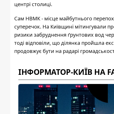
центрі столиці.
Сам НВМК - місце майбутнього перепох
суперечок. На Київщині
мітингували пр
ризики забруднення ґрунтових вод чере
тоді відповіли, що ділянка пройшла ек
продовжує бути на радарі громадськост
ІНФОРМАТОР-КИЇВ НА F