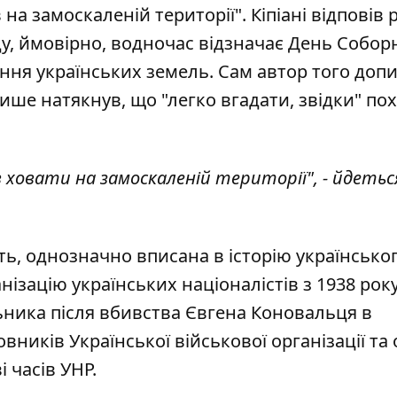
на замоскаленій території". Кіпіані відповів р
у, ймовірно, водночас відзначає День Соборн
ння українських земель. Сам автор того допи
лише натякнув, що "легко вгадати, звідки" по
 ховати на замоскаленій території", - йдетьс
ть, однозначно вписана в історію українсько
ізацію українських націоналістів з 1938 року
ьника після вбивства Євгена Коновальця в
овників Української військової організації та
і часів УНР.