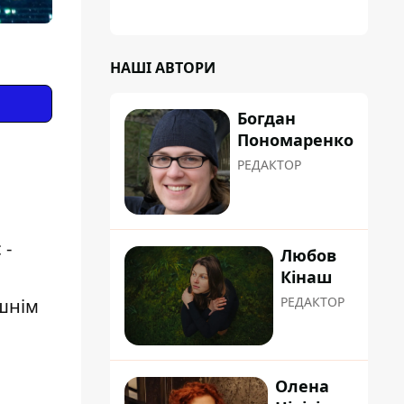
планували пізніше отримати "в
обслуговування" земельну ділянку
НАШІ АВТОРИ
Богдан
Пономаренко
РЕДАКТОР
 -
Любов
Кінаш
РЕДАКТОР
шнім
Олена