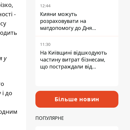
ізко,
12:44
ості -
Кияни можуть
розраховувати на
су
матдопомогу до Дня
ходить
незалежності - кому її
дадуть
11:30
На Київщині відшкодують
я у
частину витрат бізнесам,
що постраждали від
прильотів ракет
го
 і до
Більше новин
 одним
ПОПУЛЯРНЕ