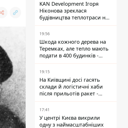
KAN Development Ігоря
Ніконова зреклася
будівництва теплотраси на
Теремках
19:56
Шкода кожного дерева на
Теремках, але тепло мають
подати в 400 будинків -
депутатка Київради
19:15
На Київщині досі гасять
склади й логістичні хаби
після прильотів ракет -
ДСНС
17:41
У центрі Києва викрили
одну з наймасштабніших