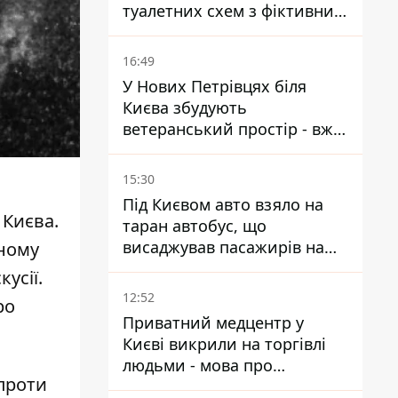
туалетних схем з фіктивним
будинком
16:49
У Нових Петрівцях біля
Києва збудують
ветеранський простір - вже
знайшли проєктанта
15:30
Під Києвом авто взяло на
 Києва.
таран автобус, що
висаджував пасажирів на
ному
зупинці - пасажирка в
усії.
лікарні
12:52
ро
Приватний медцентр у
Києві викрили на торгівлі
людьми - мова про
проти
сурогатне материнство