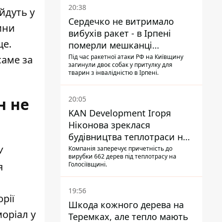
20:38
йдуть у
Сердечко не витримало
ини
вибухів ракет - в Ірпені
ще.
померли мешканці
притулку для собак з
Під час ракетної атаки РФ на Київщину
саме за
загинули двоє собак у притулку для
інвалідністю
тварин з інвалідністю в Ірпені.
20:05
н не
KAN Development Ігоря
Ніконова зреклася
будівництва теплотраси на
Теремках
Компанія заперечує причетність до
У
вирубки 662 дерев під теплотрасу на
Голосіївщині.
я
19:56
рії
Шкода кожного дерева на
оріал у
Теремках, але тепло мають