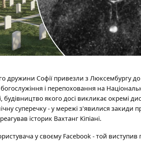
го дружини Софії привезли з Люксембургу до
і богослужіння і перепоховання на
Національ
і
, будівництво якого досі викликає окремі диск
ічну суперечку - у мережі з'явилися закиди п
реагував історик Вахтанг Кіпіані.
ористувача у
своєму Facebook
- той виступив 