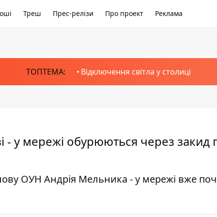
оші
Треш
Прес-релізи
Про проект
Реклама
ТОПТЕМА:
Відключення світла у столиці
 - у мережі обурюються через закид 
лову ОУН Андрія Мельника - у мережі вже по