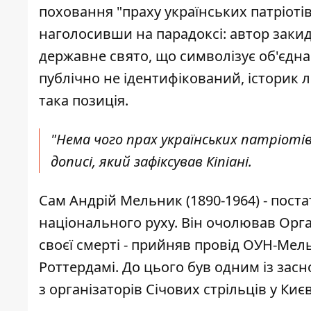
поховання "праху українських патріотів 
наголосивши на парадоксі: автор закид
державне свято, що символізує об'єдна
публічно не ідентифікований, історик 
така позиція.
"Нема чого прах українських патріотів
дописі, який зафіксував Кіпіані.
Сам Андрій Мельник (1890-1964) - поста
національного руху. Він очолював Орган
своєї смерті - прийняв провід ОУН-Мел
Роттердамі. До цього був одним із засн
з організаторів Січових стрільців у Києв