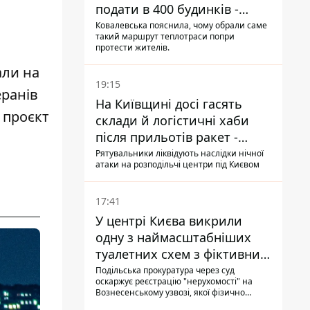
подати в 400 будинків -
депутатка Київради
Ковалевська пояснила, чому обрали саме
такий маршрут теплотраси попри
протести жителів.
али на
19:15
еранів
На Київщині досі гасять
 проєкт
склади й логістичні хаби
після прильотів ракет -
ДСНС
Рятувальники ліквідують наслідки нічної
атаки на розподільчі центри під Києвом
17:41
У центрі Києва викрили
одну з наймасштабніших
туалетних схем з фіктивним
будинком
Подільська прокуратура через суд
оскаржує реєстрацію "нерухомості" на
Вознесенському узвозі, якої фізично
ніколи не існувало: під неї, ймовірно,