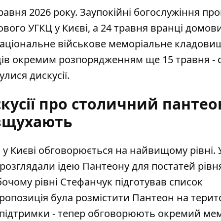
авня 2026 року. Заупокійні богослужіння про
вого УГКЦ у Києві, а 24 травня вранці домов
 Національне військове меморіальне кладови
дів окремим розпорядженням ще 15 травня - 
улися дискусії.
кусії про столичний пантео
вщухають
у Києві обговорюється на найвищому рівні. 
е розглядали
ідею Пантеону
для постатей рівн
очому рівні Стефанчук підготував список
ропозиція була розмістити Пантеон на терито
 підтримки - тепер обговорюють окремий мем