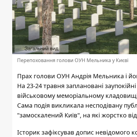
Перепоховання голови ОУН Мельника у Києві
Прах голови ОУН Андрія Мельника і йо
На 23-24 травня заплановані заупокійн
військовому меморіальному кладовищ
Сама подія викликала несподівану публ
"замоскалений Київ", на які жорстко від
Історик зафіксував допис невідомого к