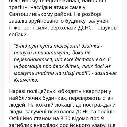
офіційному Telegram-каналі, найбільш
трагічні наслідки атаки саме у
Святошинському районі. На розборі
завалів зруйнованого будинку залучені
інженерні сили, верхолази ДСНС, пошукові
собаки.
“З-під руїн чути телефонні дзвінки -
пошуки триватимуть, доки не
переконаються, що вже дістали всіх. Є
інформація про двох дітей, яких досі не
можуть знайти на місці події”, - зазначив
Клименко.
Наразі поліцейські обходять квартири у
найближчих будинках, перевіряють стан
людей. На кожній локації, де постраждали
люди, залучені психологи ДСНС та поліції.
Офіційно станом на 8.30 відомо про 9
загиблих внаслідок російського удару, ще