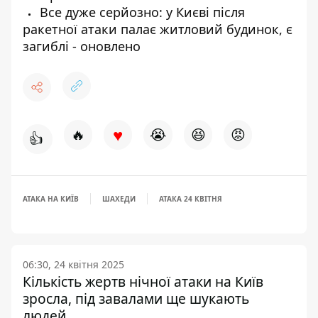
Все дуже серйозно: у Києві після
ракетної атаки палає житловий будинок, є
загиблі - оновлено
♥
🔥
😭
😆
😡
👍
АТАКА НА КИЇВ
ШАХЕДИ
АТАКА 24 КВІТНЯ
06:30, 24 квітня 2025
Кількість жертв нічної атаки на Київ
зросла, під завалами ще шукають
людей