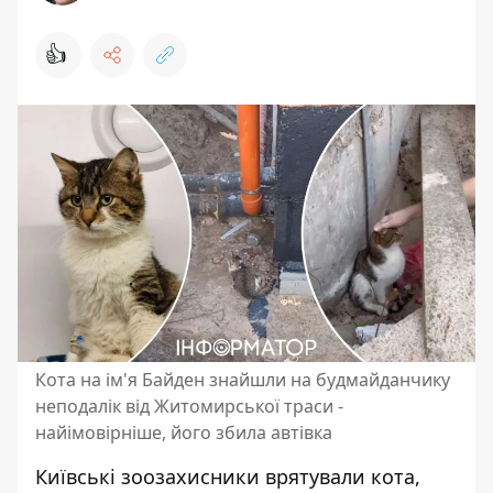
👍
Кота на ім'я Байден знайшли на будмайданчику
неподалік від Житомирської траси -
найімовірніше, його збила автівка
Київські зоозахисники врятували кота,