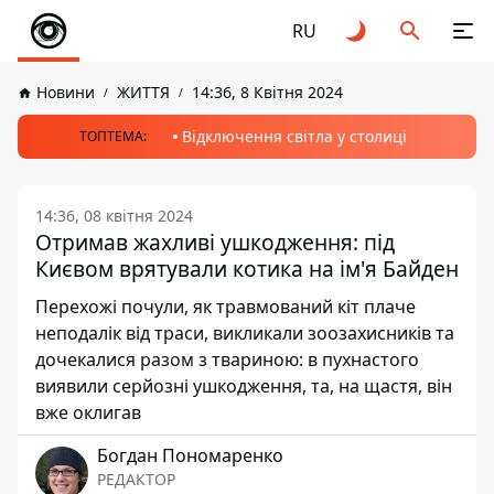
RU
Новини
ЖИТТЯ
14:36, 8 Квітня 2024
Відключення світла у столиці
ТОПТЕМА:
14:36, 08 квітня 2024
Отримав жахливі ушкодження: під
Києвом врятували котика на ім'я Байден
Перехожі почули, як травмований кіт плаче
неподалік від траси, викликали зоозахисників та
дочекалися разом з твариною: в пухнастого
виявили серйозні ушкодження, та, на щастя, він
вже оклигав
Богдан Пономаренко
РЕДАКТОР