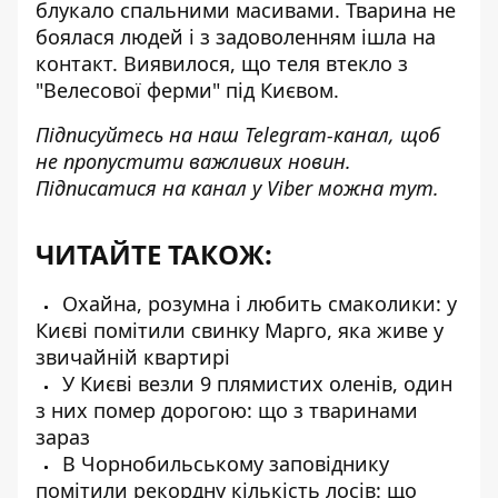
блукало спальними масивами. Тварина не
боялася людей і з задоволенням ішла на
контакт. Виявилося, що теля втекло з
"Велесової ферми" під Києвом.
Підписуйтесь на наш
Telegram-канал
, щоб
не пропустити важливих новин.
Підписатися на канал у Viber можна
тут
.
ЧИТАЙТЕ ТАКОЖ:
Охайна, розумна і любить смаколики: у
Києві помітили свинку Марго, яка живе у
звичайній квартирі
У Києві везли 9 плямистих оленів, один
з них помер дорогою: що з тваринами
зараз
В Чорнобильському заповіднику
помітили рекордну кількість лосів: що