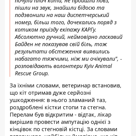
почули плач кота, не пройшли повз,
пішли на звук, знайшли бідосю та
подзвонили на наш диспетчерський
номер, більш того, дочекались поряд з
котиком приїзду екіпажу КАРГу.
Абсолютно ручний, неймовірно ласкавий
Байден не показував свій біль, тож
результати обстеження виявились
набагато тяжчими, ніж ми очікували", -
розповідають волонтери Kyiv Animal
Rescue Group.
За їхніми словами, ветеринар встановив,
що кіт отримав дуже серйозні
ушкодження: в нього зламаний таз,
роздроблені кістки стопи та стегна.
Перелам був відкритим - відтак, лікар
вирішив провести ампутацію однієї з
кінцівок по стегновій кістці. За словами