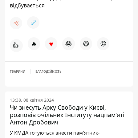
відбувається
♥
🔥
😭
😆
😡
👍
ТВАРИНИ
БЛАГОДІЙНІСТЬ
13:38, 08 квітня 2024
Чи знесуть Арку Свободи у Києві,
розповів очільник Інституту нацпам'яті
Антон Дробович
У КМДА готуються знести пам'ятник-