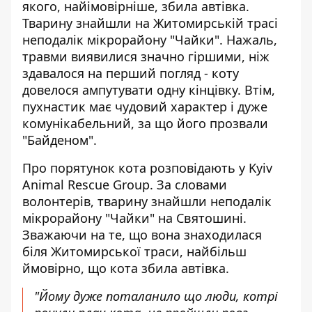
якого, найімовірніше, збила автівка.
Тварину знайшли на Житомирській трасі
неподалік мікрорайону "Чайки". Нажаль,
травми виявилися значно гіршими, ніж
здавалося на перший погляд
- коту
довелося ампутувати одну кінцівку. Втім,
пухнастик має чудовий характер і дуже
комунікабельний, за що його прозвали
"Байденом".
Про порятунок кота розповідають у Kyiv
Animal Rescue Group. За словами
волонтерів, тварину
знайшли неподалік
мікрорайону "Чайки"
на Святошині.
Зважаючи на те, що вона знаходилася
біля Житомирської траси, найбільш
ймовірно, що кота збила автівка.
"Йому дуже поталанило що люди, котрі