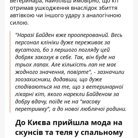
ветеринара, найбільш ймовірно, що кіт
отримав ушкодження внаслідок збиття
автівкою чи іншого удару з аналогічною
силою.
"Наразі Байден вже прооперований. Весь
персонал клініки дуже переживає за
вусатого, бо з першого погляду цей
добряк закохує в себе. Так, він буде на
трьох лапах. Але кількість лап не має
жодного значення, повірте", - зазначили
зоозахисники, додавши, що дуже
сподіваються на те, що з ветеринарної
лікарні кіт, якого нарекли Байденом за
добру вдачу, поїде не на "масову
перетримку", а до нової люблячої родини.
До Києва прийшла мода на
скунсів та теля у спальному