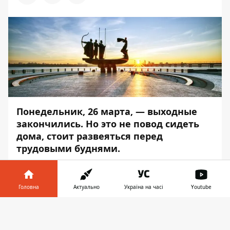
Понедельник, 26 марта, — выходные
закончились. Но это не повод сидеть
дома, стоит развеяться перед
трудовыми буднями.
Пригласите друга или любимого человека,
и сходите куда-нибудь в этот прекрасный
Головна
Актуально
Україна на часі
Youtube
солнечный день.
Информатор
подготовил
подборку мероприятий, которые
Інформатор у
Завантажити
могут быть вам интересны.
телефоні
👉