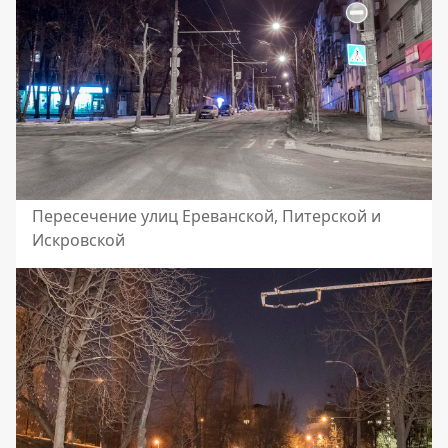
Пересечение улиц Ереванской, Питерской и
Искровской