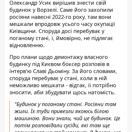
Олександр Усик вирішив знести свій
будинок у Ворзелі. Саме його захопили
росіяни навесні 2022-го року, там вони
мешкали впродовж усього часу
окупації
Київщини. Споруда досі перебуває у
поганому стані, і, ймовірно, не підлягає
відновленню.
Про плани щодо демонтажу власного
будинку під Києвом
боксер розповів в
інтерв'ю Славі Дьоміну
. За його словами,
споруда перебуває у стані, коли в ній
неможливо мешкати - відтак, її потрібно
зносити, аби збудувати щось натомість.
"Будинок у поганому стані. Росіяни там
жили. Їх туди привезли якоюсь білою
машиною. Вони знали, чий це будинок. Це
потім розповідали сусіди, які там ще