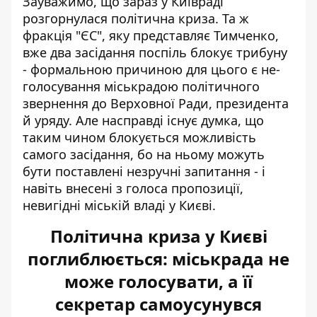
Зауважимо, що зараз у Київраді
розгорнулася політична криза. Та ж
фракція "ЄС", яку представляє Тимченко,
вже два засідання поспіль блокує трибуну
- формальною причиною для цього є не-
голосування міськрадою політичного
звернення до Верховної Ради, президента
й уряду. Але насправді існує думка, що
таким чином блокується можливість
самого засідання, бо на ньому можуть
бути поставлені незручні запитання - і
навіть внесені з голоса пропозиції,
невигідні міській владі у Києві.
Політична криза у Києві
поглиблюється: міськрада не
може голосувати, а її
секретар самоусунувся