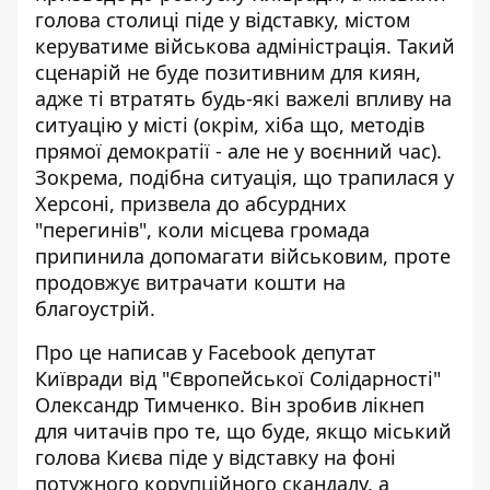
голова столиці піде у відставку, містом
керуватиме військова адміністрація. Такий
сценарій
не буде позитивним для киян
,
адже ті втратять будь-які важелі впливу на
ситуацію у місті (окрім, хіба що, методів
прямої демократії - але не у воєнний час).
Зокрема, подібна ситуація, що трапилася у
Херсоні, призвела до абсурдних
"перегинів", коли місцева громада
припинила допомагати військовим, проте
продовжує витрачати кошти на
благоустрій.
Про це
написав у Facebook депутат
Київради
від "Європейської Солідарності"
Олександр Тимченко. Він зробив лікнеп
для читачів про те, що буде, якщо міський
голова Києва піде у відставку на фоні
потужного корупційного скандалу, а