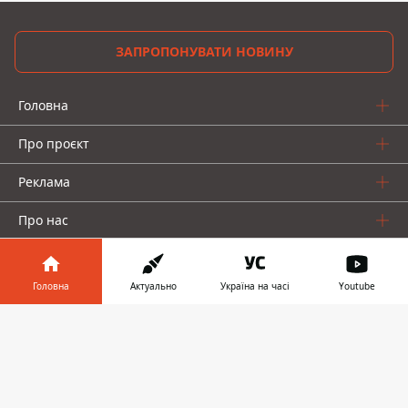
ЗАПРОПОНУВАТИ НОВИНУ
Головна
Про проєкт
Реклама
Про нас
Головна
Актуально
Україна на часі
Youtube
Інформатор у
Завантажити
телефоні
👉
Інформатор проекти
Інформатор-Україна
Geek
Гроші
Авто