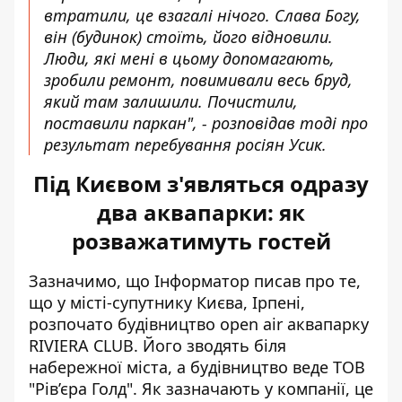
втратили, це взагалі нічого. Слава Богу,
він (будинок) стоїть, його відновили.
Люди, які мені в цьому допомагають,
зробили ремонт, повимивали весь бруд,
який там залишили. Почистили,
поставили паркан", -
розповідав тоді
про
результат перебування росіян Усик.
Під Києвом з'являться одразу
два аквапарки: як
розважатимуть гостей
Зазначимо, що Інформатор писав про те,
що у місті-супутнику Києва, Ірпені,
розпочато будівництво open air аквапарку
RIVIERA CLUB
. Його зводять біля
набережної міста, а будівництво веде ТОВ
"Рів’єра Голд". Як зазначають у компанії, це