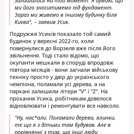
залишалися на той момент. Я думаю, що
ми його зноситимемо під фундамент.
Зараз ми живемо в іншому будинку біля
Києва", – заявив Усик.
Подружжя Усиків показало той самий
будинок у вересні 2022-го, коли
повернулися до Ворзеля вже після його
звільнення. Тоді стало відомо, що
окупанти мешкали в споруді впродовж
півтора місяців - вони загнали військову
техніку просто у двір до українського
чемпіона, поламали усі дерева, а на
паркані залишили літери "V" і "Z". На
прохання Усика, робітникам довелося
відновлювати і ремонтувати все навколо.
"Ну, нас*али. Поламали дерева, ялинки,
те що я з дітьми там будував. Але в
порівнянні з тим, що інші люди