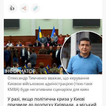
👍
Олександр Тимченко вважає, що керування
Києвом військовою адміністрацією (тією-таки
КМВА) буде негативним сценарієм для киян
У разі, якщо політична криза у Києві
призведе до розпуску Київради, а міський