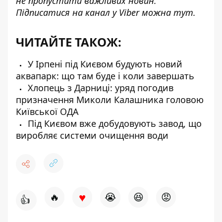
не пропустити важливих новин.
Підписатися на канал у Viber можна
тут
.
ЧИТАЙТЕ ТАКОЖ:
У Ірпені під Києвом будують новий
аквапарк: що там буде і коли завершать
Хлопець з Дарниці: уряд погодив
призначення Миколи Калашника головою
Київської ОДА
Під Києвом вже добудовують завод, що
виробляє системи очищення води
♥
🔥
😭
😆
😡
👍