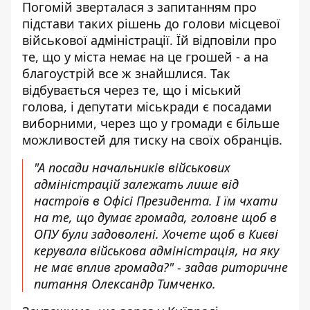
Погомій зверталася з запитанням про
підстави таких рішень до голови місцевої
військової адміністрації. Їй відповіли про
те, що у міста немає на це грошей - а на
благоустрій все ж знайшлися. Так
відбувається через те, що і міський
голова, і депутати міськради є посадами
виборними, через що у громади є більше
можливостей для тиску на своїх обранців.
"А посади начальників військових
адміністрацій залежать лише від
настроїв в Офісі Президента. І їм чхати
на те, що думає громада, головне щоб в
ОПУ були задоволені. Хочете щоб в Києві
керувала військова адміністрація, на яку
не має вплив громада?" - задав риторичне
питання Олександр Тимченко.