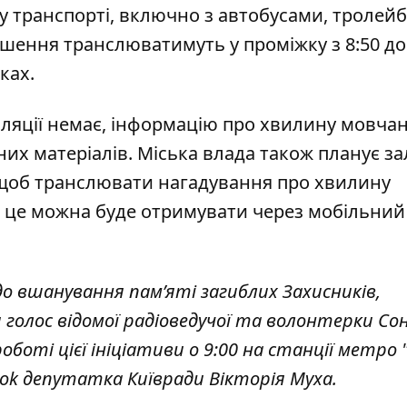
 транспорті, включно з автобусами, тролей
ення транслюватимуть у проміжку з 8:50 до 
ках.
сляції немає, інформацію про хвилину мовча
их матеріалів. Міська влада також планує з
 щоб транслювати нагадування про хвилину
о це можна буде отримувати через мобільний
о вшанування пам’яті загиблих Захисників,
голос відомої радіоведучої та волонтерки Сон
оботі цієї ініціативи о 9:00 на станції метро
ook
депутатка Київради Вікторія Муха.