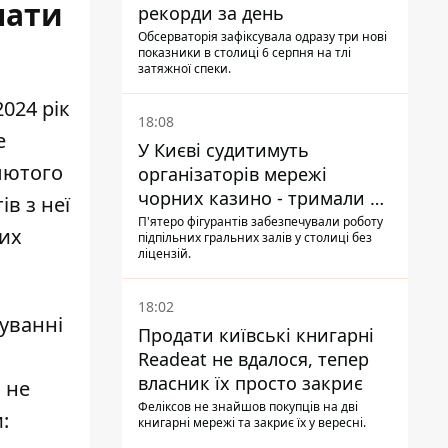
лати
рекорди за день
Обсерваторія зафіксувала одразу три нові
показники в столиці 6 серпня на тлі
затяжної спеки.
2024 рік
18:08
е
У Києві судитимуть
 лютого
організаторів мережі
чорних казино - тримали 39
ів з неї
закладів
П'ятеро фігурантів забезпечували роботу
них
підпільних гральних залів у столиці без
ліцензій.
18:02
нуванні
Продати київські книгарні
Readeat не вдалося, тепер
власник їх просто закриє
 не
Феліксов не знайшов покупців на дві
:
книгарні мережі та закриє їх у вересні.