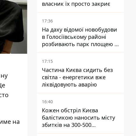
власник їх просто закриє
17:36
На даху відомої новобудови
в Голосіївському районі
розбивають парк площею в
гектар
17:15
Частина Києва сидить без
ину
світла - енергетики вже
ліквідовують аварію
Це
сто
16:40
Кожен обстріл Києва
балістикою наносить місту
тиме на
збитків на 300-500
мільйонів - Петро