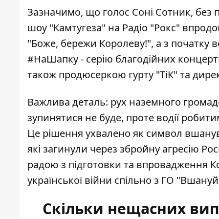
Зазначимо, що голос Соні Сотник, без 
шоу "Камтугеза"
на Радіо "Рокс" впродо
"Боже, бережи Королеву!", а з початку
#НаШапку - серію благодійних концерті
також продюсеркою гурту "ТіК" та дирек
Важлива деталь: рух наземного громад
зупинятися не буде, проте водії робит
Це рішення ухвалено як символ вшанува
які загинули через збройну агресію Ро
радою з підготовки та впровадження Кон
української війни спільно з ГО "Вшануй
Скільки нещасних випа