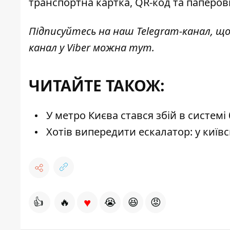
транспортна картка, QR-код та паперов
Підписуйтесь на наш
Telegram-канал
, щ
канал у Viber можна
тут
.
ЧИТАЙТЕ ТАКОЖ:
У метро Києва стався збій в системі
Хотів випередити ескалатор: у киї
♥
👍
🔥
😭
😆
😡