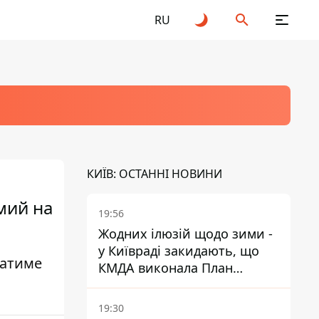
RU
КИЇВ: ОСТАННІ НОВИНИ
мий на
19:56
Жодних ілюзій щодо зими -
у Київраді закидають, що
ватиме
КМДА виконала План
стійкості на 20%
19:30