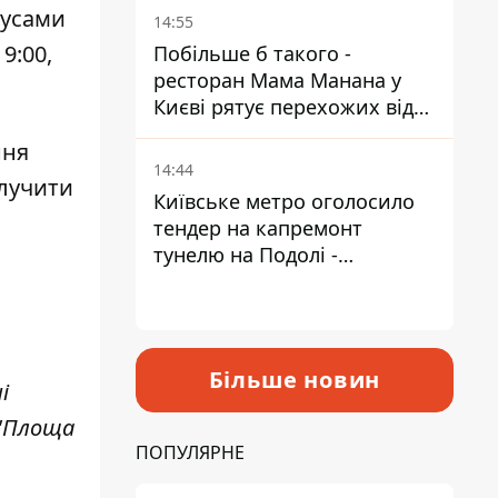
Пантелеєв
бусами
14:55
9:00,
Побільше б такого -
ресторан Мама Манана у
Києві рятує перехожих від
спеки
ння
14:44
алучити
Київське метро оголосило
тендер на капремонт
тунелю на Подолі -
триватиме майже два роки
Більше новин
і
 "Площа
ПОПУЛЯРНЕ