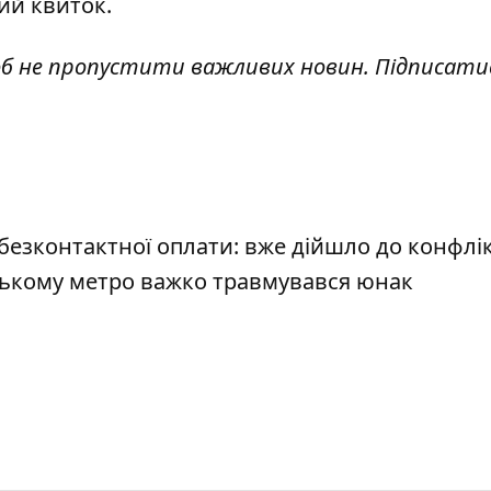
ий квиток.
об не пропустити важливих новин. Підписати
 безконтактної оплати: вже дійшло до конфлік
вському метро важко травмувався юнак