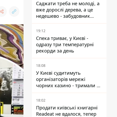
Саджати треба не молоді, а
вже дорослі дерева, а це
недешево - забудовник
Ніконов
19:12
Спека триває, у Києві -
одразу три температурні
рекорди за день
18:08
У Києві судитимуть
організаторів мережі
чорних казино - тримали 39
закладів
18:02
Продати київські книгарні
Readeat не вдалося, тепер