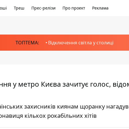
оші
Треш
Прес-релізи
Про проект
Реклама
ТОПТЕМА:
Відключення світла у столиці
я у метро Києва зачитує голос, відо
раїнських захисників киянам щоранку нагаду
онавиця кількох рокабільних хітів