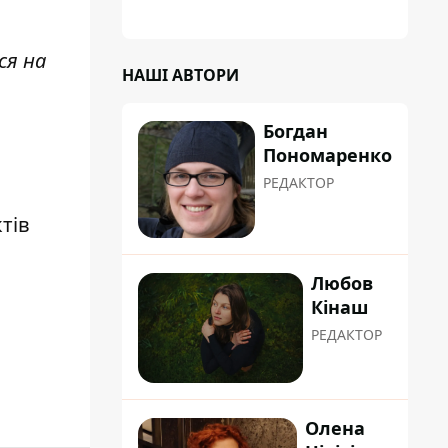
ся на
НАШІ АВТОРИ
Богдан
Пономаренко
РЕДАКТОР
тів
Любов
Кінаш
РЕДАКТОР
Олена