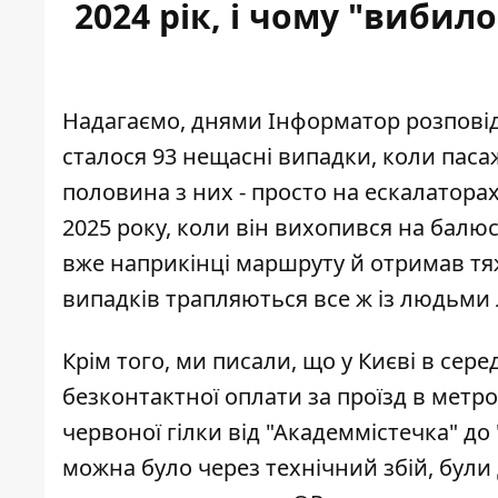
2024 рік, і чому "вибил
Надагаємо, днями Інформатор розповід
сталося 93 нещасні випадки
, коли пас
половина з них - просто на ескалатора
2025 року, коли він вихопився на балюст
вже наприкінці маршруту й отримав тя
випадків трапляються все ж із людьми л
Крім того, ми писали, що у Києві в сере
безконтактної оплати
за проїзд в метр
червоної гілки від "Академмістечка" д
можна було через технічний збій, були