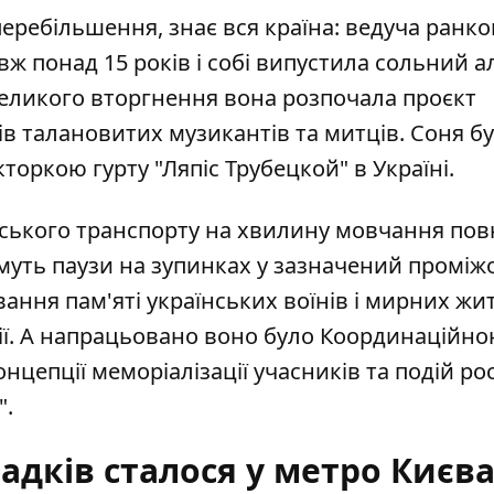
перебільшення, знає вся країна:
ведуча ранко
вж понад 15 років і собі випустила сольний 
 великого вторгнення вона розпочала проєкт
в талановитих музикантів та митців. Соня б
торкою гурту "Ляпіс Трубецкой" в Україні.
ського транспорту на хвилину мовчання пов
имуть паузи на зупинках у зазначений проміжо
ння пам'яті українських воїнів і мирних жит
сії. А напрацьовано воно було Координаційн
цепції меморіалізації учасників та подій ро
".
дків сталося у метро Києва