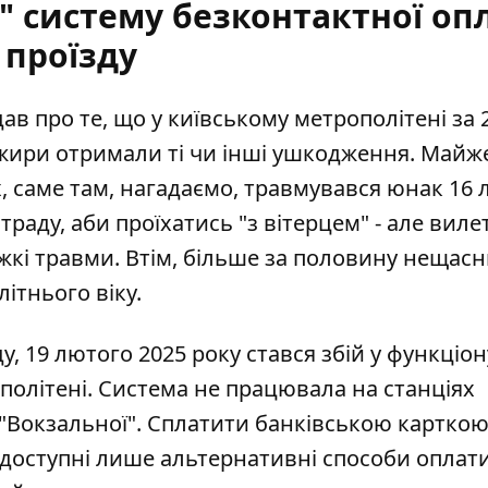
о" систему безконтактної оп
проїзду
ав про те, що
у київському метрополітені за 
ажири отримали ті чи інші ушкодження. Майж
х, саме там, нагадаємо, травмувався юнак 16
раду, аби проїхатись "з вітерцем" - але вилет
жкі травми. Втім, більше за половину нещас
ітнього віку.
ду, 19 лютого 2025 року
стався збій у функціо
ополітені. Система не працювала на станціях
о "Вокзальної". Сплатити банківською карткою
 доступні лише альтернативні способи оплати