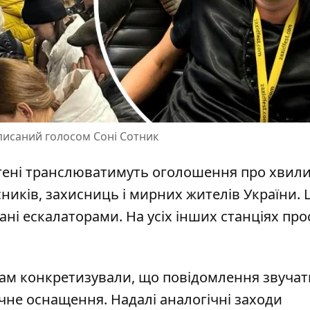
писаний голосом Соні Сотник
літені транслюватимуть оголошення про хвил
ників, захисниць і мирних жителів України.
ані ескалаторами. На усіх інших станціях про
 Там конкретизували, що повідомлення звуча
ічне оснащення. Надалі аналогічні заходи