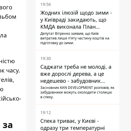
19:56
вого
Жодних ілюзій щодо зими -
альбом
у Київраді закидають, що
КМДА виконала План
стійкості на 20%
Депутат Вітренко заявив, що Київ
ула
витратив лише п'яту частину коштів на
підготовку до зими.
19:30
ністю
Саджати треба не молоді, а
к часу.
вже дорослі дерева, а це
елів,
недешево - забудовник
Ніконов
Засновник KAN DEVELOPMENT розповів, як
ою
забудовники можуть охолодити столицю
в спеку.
сійсько-
19:12
Спека триває, у Києві -
 за
одразу три температурні