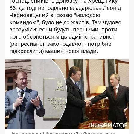
господарників" з Донбасу, на Хрещатику,
36, де тоді неподільно владарював Леонід
Черновецький зі своєю "молодою
командою", було не до жартів. Там чудово
зрозуміли: вони будуть першими, проти
кого обернеться міць адміністративної
(репресивної, законодавчої - потрібне
підкреслити) машин нової влади.