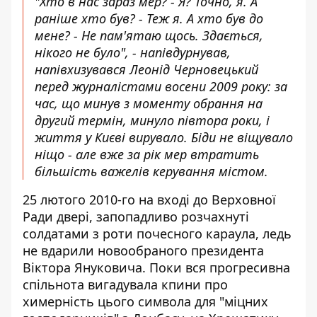
"Хто в нас зараз мер? - Я? Точно, я. А
раніше хто був? - Теж я. А хто був до
мене? - Не пам'ятаю щось. Здається,
нікого не було", - напівдурнував,
напівхизувався Леонід Черновецький
перед журналістами восени 2009 року: за
час, що минув з моменту обрання на
другий термін, минуло півтора роки, і
життя у Києві вирувало. Біди не віщувало
ніщо - але вже за рік мер втратить
більшість важелів керування містом.
25 лютого 2010-го на вході до Верховної
Ради двері, запопадливо розчахнуті
солдатами з роти почесного караула, ледь
не вдарили новообраного президента
Віктора Януковича. Поки вся прогресивна
спільнота вигадувала кпини про
химерність цього символа для "міцних