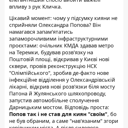
впливу з рук Кличка.
Цікавий момент: чому у підсумку кияни не
сприйняли Олександра Попова? Він
намагався запам'ятатись
запаморочливими інфраструктурними
проєктами: очільник КМДА
здавав метро
на Теремки
, будував розв'язку на
Поштовій площі,
відкривав у Києві нові
сквери
, провів реконструкцію НСК
"Олімпійського", зробив де-факто нове
інфекційне відділення у Олександрівській
лікарні,
відкрив нові розв'язки біля мосту
Патона
й Жулянського шляхопроводу,
запустив автомобільне сполучення
Дарницьким мостом. Відповідь проста:
Попов так і не став для киян "своїм"
, бо
не був обраним, а саме "нав'язаним" згори
керівником міста. А після силового