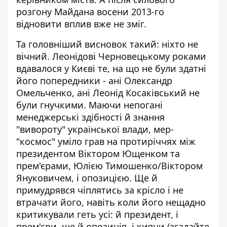
розгону Майдана восени 2013-го
відновити вплив вже не зміг.
Та головніший висновок такий: ніхто не
вічний. Леонідові Черновецькому роками
вдавалося у Києві те, на що не були здатні
його попередники - ані Олександр
Омельченко, ані Леонід Косаківський не
були гнучкими. Маючи непогані
менеджерські здібності й знання
"вивороту" української влади, мер-
"космос" уміло грав на протиріччях між
президентом Віктором Ющенком та
прем'єрами, Юлією Тимошенко/Віктором
Януковичем, і опозицією. Ще й
примудрявся чіплятись за крісло і не
втрачати його, навіть коли його нещадно
критикували геть усі: й президент, і
прем'єри, ще й опозиція, і кияни (згадайте