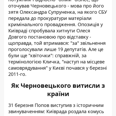
оточував Черновецького - мова про його
зятя Олександра Супруненка, на якого СБУ
передала до прокуратури матеріали
кримінального провадження. Опозиція у
Київраді
спробувала хитнути Олеся
Довгого постановою про відставку
-
щоправда, той втримався: "за" звільнення
проголосували лише 19 депутатів. Але це
були ще "квіточки": справжній, за
термінологією Кличка, "наступ на місцеве
самоврядування" у Києві почався у березні
2011-го.
Як Черновецького витисли з
країни
31 березня Попов
виступив з історичним
звинуваченням
: Київрада роздала комусь