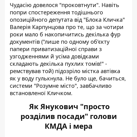
Чудасію довелося "проковтнути". Навіть
попри спостереження тодішнього
опозиційного депутата від "Блока Кличка"
Валерія Карпунцова про те, що за чотири
роки
мало б накопичитись декілька фур
документів
("лише по одному об'єкту
папери приватизаційної справи з
узгодженнями й усіма довідками
складають декілька пухлих томів!" -
ремствував той) підозріло містка автівка
як у воду гулькнула. Не було ще, бачиться,
системи "Розумне місто", завбачливо
встановленої Кличком.
Як Янукович "просто
розділив посади" голови
КМДА і мера