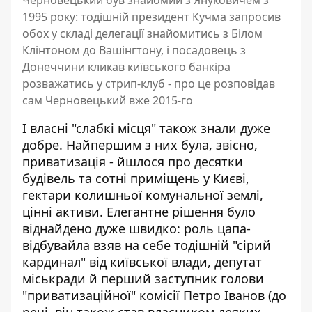
Черновецький був знайомий з Януковичем з
1995 року: тодішній президент Кучма запросив
обох у складі делегації знайомитись з Білом
Клінтоном до Вашінгтону, і посадовець з
Донеччини кликав київського банкіра
розважатись у стрип-клуб - про це розповідав
сам Черновецький вже 2015-го
І власні "слабкі місця" також знали дуже
добре. Найпершим з них була, звісно,
приватизація - йшлося про десятки
будівель та сотні приміщень у Києві,
гектари колишньої комунальної землі,
цінні активи. Елегантне рішення було
віднайдено дуже швидко: роль цапа-
відбувайла взяв на себе тодішній "сірий
кардинал" від київської влади, депутат
міськради й перший заступник голови
"приватизаційної" комісії Петро Іванов (до