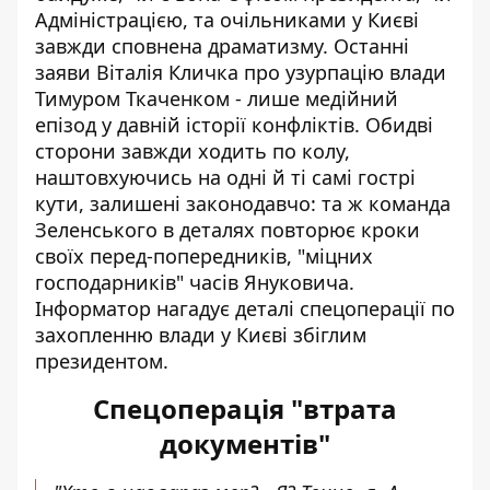
Адміністрацією, та очільниками у Києві
завжди сповнена драматизму. Останні
заяви Віталія Кличка про узурпацію влади
Тимуром Ткаченком
- лише медійний
епізод у давній історії конфліктів. Обидві
сторони завжди ходить по колу,
наштовхуючись на одні й ті самі гострі
кути, залишені законодавчо: та ж команда
Зеленського в деталях повторює кроки
своїх перед-попередників, "міцних
господарників" часів Януковича.
Інформатор нагадує деталі спецоперації по
захопленню влади у Києві збіглим
президентом.
Спецоперація "втрата
документів"