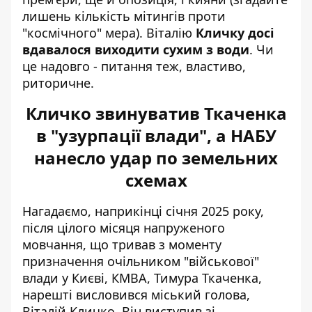
лишень кількість мітингів проти
"космічного" мера). Віталію
Кличку досі
вдавалося виходити сухим з води
. Чи
це надовго - питання теж, властиво,
риторичне.
Кличко звинуватив Ткаченка
в "узурпації влади", а НАБУ
нанесло удар по земельних
схемах
Нагадаємо, наприкінці січня 2025 року,
після цілого місяця напруженого
мовчання, що тривав з моменту
призначення очільником "військової"
влади у Києві, КМВА, Тимура Ткаченка,
нарешті висловився міський голова,
Віталій Кличко. Він виступив зі