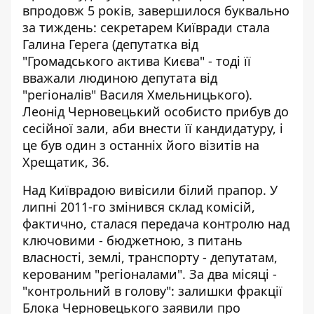
впродовж 5 років, завершилося буквально
за тиждень: секретарем Київради стала
Галина Герега (депутатка від
"Громадського актива Києва" - тоді її
вважали людиною депутата від
"регіоналів" Василя Хмельницького
).
Леонід Черновецький особисто прибув до
сесійної зали, аби внести її кандидатуру, і
це був один з останніх його візитів на
Хрещатик, 36.
Над Київрадою вивісили білий прапор. У
липні 2011-го змінився склад комісій,
фактично, сталася передача контролю над
ключовими - бюджетною, з питань
власності, землі, транспорту - депутатам,
керованим "регіоналами". За два місяці -
"контрольний в голову": залишки фракції
Блока Черновецького заявили про