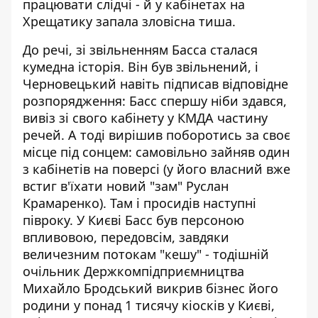
працювати слідчі - й у кабінетах на
Хрещатику запала зловісна тиша.
До речі, зі звільненням Басса сталася
кумедна історія. Він був звільнений, і
Черновецький навіть підписав відповідне
розпорядження: Басс спершу ніби здався,
вивіз зі свого кабінету у КМДА частину
речей. А тоді вирішив поборотись за своє
місце під сонцем:
самовільно зайняв один
з кабінетів на поверсі
(у його власний вже
встиг в'їхати новий "зам" Руслан
Крамаренко). Там і просидів наступні
півроку. У Києві Басс був персоною
впливовою, передовсім, завдяки
величезним потокам "кешу" - тодішній
очільник Держкомпідприємництва
Михайло Бродський викрив бізнес його
родини у понад 1 тисячу кіосків у Києві,