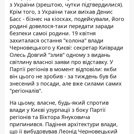
з України (зрештою, чутки підтвердилися).
Крім того, з України таки виїхав Денис
Басс - бізнес на кіосках, подейкували, його
родині довелося-таки передати заради
безпеки самої родини. 19 квітня
захиталася остання "колона" влади
Черновецького у Києві: секретар Київради
Олесь Довгий "злив" одному з видань
світлину власної заяви про відставку. У
Партії регіонів в момент відповіли: якби
він цього не зробив - за тиждень був би
знесений з посади, але вже силами самих
"регіоналів".
На цьому, власне, будь-який спротив
влади у Києві узурпації з боку Партії
регіонів та Віктора Януковича
припинився. Падіння архітектури влади,
що її вибудовував Леонід Черновецький