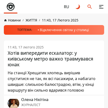
RU
Новини
ЖИТТЯ
11:43, 17 Лютого 2025
Відключення світла у столиці
ТОПТЕМА:
11:43, 17 лютого 2025
Хотів випередити ескалатор: у
київському метро важко травмувався
юнак
На станції Хрещатик хлопець вирішив
спуститися не так, як всі пасажири, а набагато
швидше: слизькою балюстрадою, втім, у кінці
маршруту він сильно вдарився головою
Олена Нікітіна
ЖУРНАЛІСТ