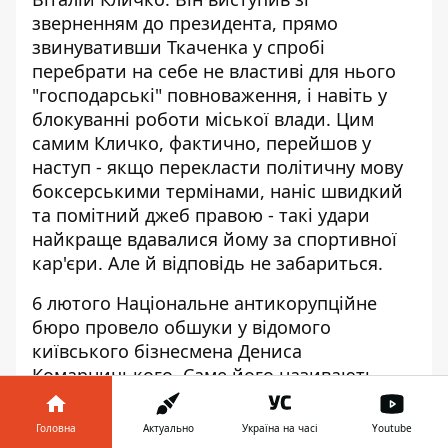
зверненням до президента, прямо
звинувативши Ткаченка у спробі
перебрати на себе не властиві для нього
"господарські" повноваження
, і навіть у
блокуванні роботи міської влади. Цим
самим Кличко, фактично, перейшов у
наступ - якщо перекласти політичну мову
боксерськими термінами, наніс швидкий
та помітний джеб правою - такі удари
найкраще вдавалися йому за спортивної
кар'єри. Але й відповідь не забариться.
6 лютого
Національне антикорупційне
бюро провело обшуки
у відомого
київського бізнесмена Дениса
Комарницького. Саме його називають
"смотрящим" за містом - тобто, йому
журналісти-розслідувачі приписують
Головна
Актуально
Україна на часі
Youtube
створення і реалізацію схем з розкрадання