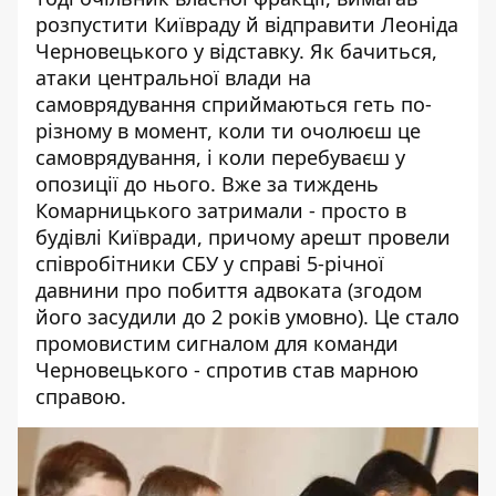
розпустити Київраду й відправити Леоніда
Черновецького у відставку. Як бачиться,
атаки центральної влади на
самоврядування сприймаються геть по-
різному в момент, коли ти очолюєш це
самоврядування, і коли перебуваєш у
опозиції до нього. Вже за тиждень
Комарницького затримали - просто в
будівлі Київради, причому арешт провели
співробітники СБУ
у справі 5-річної
давнини
про побиття адвоката (згодом
його засудили до 2 років умовно). Це стало
промовистим сигналом для команди
Черновецького - спротив став марною
справою.