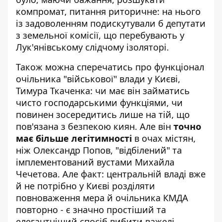
компромат, питання риторичне: на нього
із задоволенням подискутували б депутати
з земельної комісії, що перебувають у
Лук'янівському слідчому ізоляторі.
Також можна сперечатись про функціонал
очільника "військової" влади у Києві,
Тимура Ткаченка: чи має він займатись
чисто господарськими функціями, чи
повинен зосередитись лише на тій, що
пов'язана з безпекою киян. Але він
точно
має більше легітимності
в очах містян,
ніж Олександр Попов, "відбілений" та
імплементований вустами Михайла
Чечетова. Але факт: центральній владі вже
й не потрібно у Києві розділяти
повноваження мера й очільника КМДА
повторно - є значно простіший та
елегантніший спосіб вибити важелі