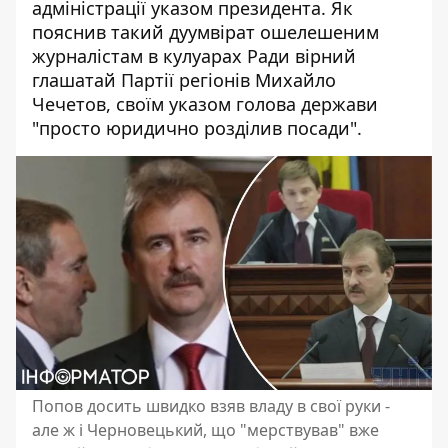
адміністрації
указом президента. Як
пояснив такий дуумвірат ошелешеним
журналістам в кулуарах Ради вірний
глашатай Партії регіонів Михайло
Чечетов, своїм указом голова держави
"просто юридично розділив посади".
Попов досить швидко взяв владу в свої руки -
але ж і Черновецький, що "мерствував" вже