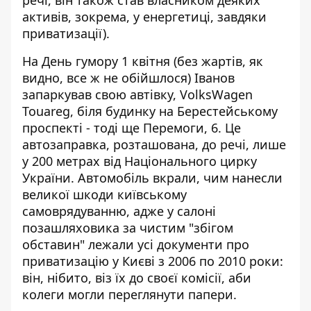
речі, він також став власником деяких
активів, зокрема, у енергетиці, завдяки
приватизації).
На День гумору 1 квітня (без жартів, як
видно, все ж не обійшлося) Іванов
запаркував свою автівку, VolksWagen
Touareg, біля будинку на Берестейському
проспекті - тоді ще Перемоги, 6. Це
автозаправка, розташована, до речі, лише
у 200 метрах від Національного цирку
України. Автомобіль вкрали, чим нанесли
великої шкоди київському
самоврядуванню, адже у салоні
позашляховика за чистим "збігом
обставин"
лежали усі документи про
приватизацію у Києві
з 2006 по 2010 роки:
він, нібито, віз їх до своєї комісії, аби
колеги могли переглянути папери.