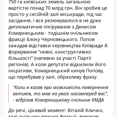
750 га київських земель загальною
вартістю понад 70 млрд грн. Він зробив це
просто у сесійній залі міськради, під час
засідання, і все резюмувалося в не дуже
дипломатичне пікірування з Денисом
Комарницьким - тодішнім очільником
фракції Блоку Черновецького. Попов
зажадав відставки керівництва Київради й
формування "нової, конструктивної
більшості" (напевно за участі Партії
регіонів). А коли депутати відхилили його
ініціативи, Комарницький кинув Попову,
що перебував у залі, образливу фразу.
"Коли я казав про можливість повернення
активів, то мав на увазі насамперед вас",
-
відрізав Комарницькому очільник КМДА
.
До речі, цікавий момент: Віталій Кличко,
тоді очільник власної фракції, вимагав