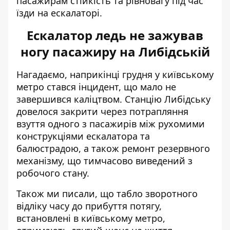
пасажирам стійкість та рівновагу під час
їзди на ескалаторі.
Ескалатор ледь не зажував
ногу пасажиру на Либідській
Нагадаємо, наприкінці грудня у київському
метро стався інцидент, що
мало не
завершився каліцтвом
. Станцію Либідську
довелося закрити через потрапляння
взуття одного з пасажирів між рухомими
конструкціями ескалатора та
балюстрадою, а також ремонт резервного
механізму, що тимчасово виведений з
робочого стану.
Також ми писали, що табло зворотного
відліку часу до прибуття потягу,
встановлені в київському метро,