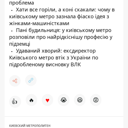
проблема
Хати все горіли, а коні скакали: чому в
київському метро зазнала фіаско ідея з
жінками-машиністками
Пані будильниця: у київському метро
розповіли про найрідкіснішу професію у
підземці
Удаваний хворий: ексдиректор
Київського метро втік з України по
підробленому висновку ВЛК
♥
🔥
😭
😆
😡
👍
КИЕВСКИЙ МЕТРОПОЛИТЕН