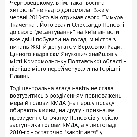
Черновецькому, втім, така "воєнна
хитрість" не надто допомогла. Вже у
червні 2010-го він отримав свого "Тимура
Ткаченка". Його звали Олександр Попов, і
до свого "десантування" на Київ він встиг
вже
двічі побувати на посаді міністра з
питань ЖКГ
й депутатом Верховної Ради.
Цінного кадра сам Янукович знайшов у
місті Комсомольську Полтавської області -
пізніше місто перейменували на Горішні
Плавні.
Тоді центральна влада навіть не стала
вовтузитись з розділенням повноважень
мера й голови КМДА (на першу посаду
обирають кияни, на другу - призначає
президент). Спочатку Попов сів у крісло
заступника голови КМДА, а у листопаді
2010-го -
остаточно "закріпився" у