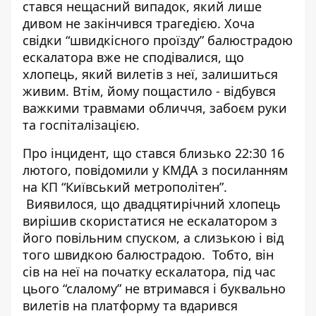
стався нещасний випадок, який лише
дивом не закінчився трагедією. Хоча
свідки “швидкісного проїзду” балюстрадою
ескалатора вже не сподівалися, що
хлопець,
який вилетів з неї
, залишиться
живим. Втім, йому пощастило - відбувся
важкими травмами обличчя, забоєм руки
та госпіталізацією.
Про інцидент, що стався близько 22:30 16
лютого, повідомили у КМДА з
посиланням
на КП “Київський метрополітен”
.
Виявилося, що двадцятирічний хлопець
вирішив скористатися не ескалатором з
його повільним спуском, а слизькою і від
того швидкою балюстрадою. Тобто, він
сів на неї на початку ескалатора, під час
цього “слалому” не втримався і буквально
вилетів на платформу та вдарився