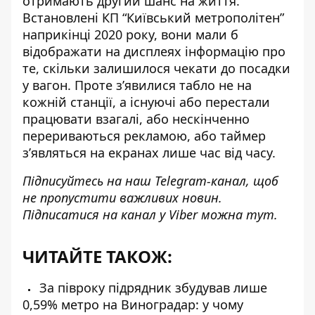
отримають другий шанс на життя
.
Встановлені КП “Київський метрополітен”
наприкінці 2020 року, вони мали б
відображати на дисплеях інформацію про
те, скільки залишилося чекати до посадки
у вагон. Проте з’явилися табло не на
кожній станції, а існуючі або перестали
працювати взагалі, або нескінченно
перериваються рекламою, або таймер
з’являться на екранах лише час від часу.
Підписуйтесь на наш
Telegram-канал
, щоб
не пропустити важливих новин.
Підписатися на канал у Viber можна
тут
.
ЧИТАЙТЕ ТАКОЖ:
За півроку підрядник збудував лише
0,59% метро на Виноградар: у чому