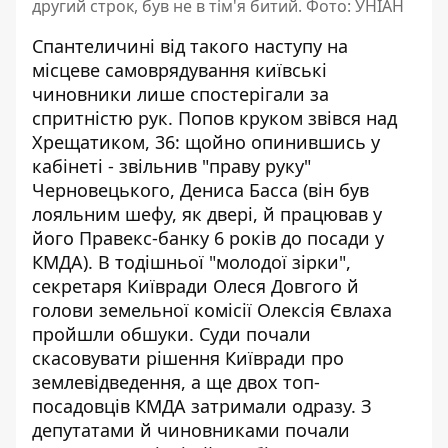
другий строк, був не в тім'я битий. Фото: УНІАН
Спантеличині від такого наступу на
місцеве самоврядування київські
чиновники лише спостерігали за
спритністю рук. Попов круком звівся над
Хрещатиком, 36: щойно опинившись у
кабінеті -
звільнив "праву руку"
Черновецького
, Дениса Басса (він був
лояльним шефу, як двері, й працював у
його Правекс-банку 6 років до посади у
КМДА). В тодішньої "молодої зірки",
секретаря Київради Олеся Довгого
й
голови земельної комісії Олексія Євлаха
пройшли обшуки. Суди почали
скасовувати рішення Київради
про
землевідведення, а ще двох топ-
посадовців КМДА затримали одразу. З
депутатами й чиновниками почали