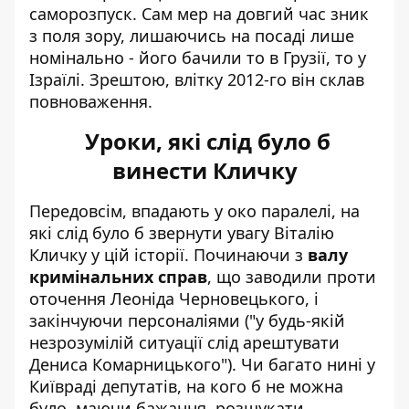
саморозпуск. Сам мер на довгий час зник
з поля зору, лишаючись на посаді лише
номінально - його бачили то в Грузії, то у
Ізраїлі. Зрештою, влітку 2012-го він склав
повноваження.
Уроки, які слід було б
винести Кличку
Передовсім, впадають у око паралелі, на
які слід було б звернути увагу Віталію
Кличку у цій історії. Починаючи з
валу
кримінальних справ
, що заводили проти
оточення Леоніда Черновецького, і
закінчуючи персоналіями ("у будь-якій
незрозумілій ситуації слід арештувати
Дениса Комарницького"). Чи багато нині у
Київраді депутатів, на кого б не можна
було, маючи бажання, розшукати