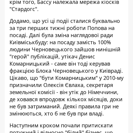
крім того, Бассу належала мережа кіосків
"Стардогс".
Додамо, що усі ці події сталися буквально
за три перших тижні роботи Попова на
посаді. Далі була
зміна наглядової ради
Київміськбуду
: на посаду замість 100%
людини Черновецького зайшов
нинішній
"герой" публікацій
, утікач Денис
Комарницький - саме він тоді керував
фракцією Блока Черновецького у Київраді.
Цікаво, що "бути Комарницьким" у 2010-му
призначили Олексія Євлаха, секретаря
земельної комісії - він утік до Німеччини,
де ховався впродовж кількох місяців, доки
не був затриманий. Деякі правила гри не
змінюються, хто б не був при владі.
Наступним кроком почали притискати
потужний і відносно "білий" бізнес, що