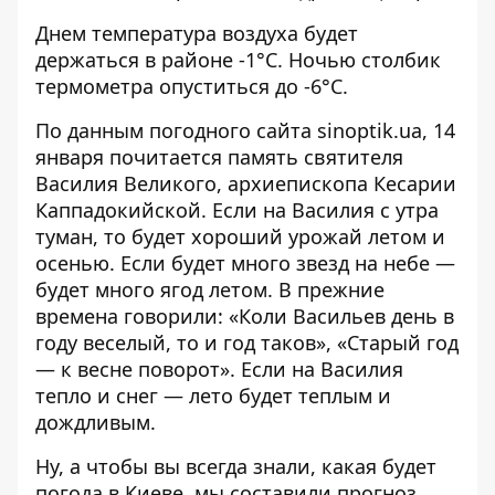
Днем температура воздуха будет
держаться в районе -1°C. Ночью столбик
термометра опуститься до -6°C.
По данным погодного сайта
sinoptik.ua
, 14
января почитается память святителя
Василия Великого, архиепископа Кесарии
Каппадокийской. Если на Василия с утра
туман, то будет хороший урожай летом и
осенью. Если будет много звезд на небе —
будет много ягод летом. В прежние
времена говорили: «Коли Васильев день в
году веселый, то и год таков», «Старый год
— к весне поворот». Если на Василия
тепло и снег — лето будет теплым и
дождливым.
Ну, а чтобы вы всегда знали, какая будет
погода в Киеве, мы составили
прогноз