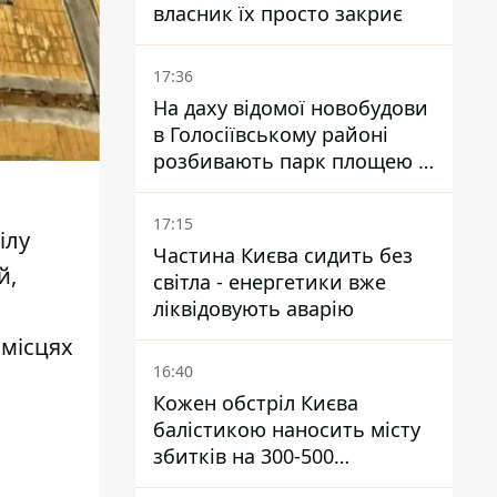
власник їх просто закриє
17:36
На даху відомої новобудови
в Голосіївському районі
розбивають парк площею в
гектар
17:15
ілу
Частина Києва сидить без
й,
світла - енергетики вже
ліквідовують аварію
 місцях
16:40
Кожен обстріл Києва
балістикою наносить місту
збитків на 300-500
мільйонів - Петро