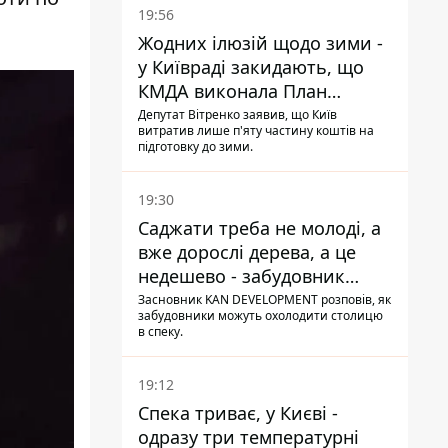
19:56
Жодних ілюзій щодо зими -
у Київраді закидають, що
КМДА виконала План
стійкості на 20%
Депутат Вітренко заявив, що Київ
витратив лише п'яту частину коштів на
підготовку до зими.
19:30
Саджати треба не молоді, а
вже дорослі дерева, а це
недешево - забудовник
Ніконов
Засновник KAN DEVELOPMENT розповів, як
забудовники можуть охолодити столицю
в спеку.
19:12
Спека триває, у Києві -
одразу три температурні