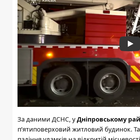
Pla
За даними ДСНС, у
Дніпровському рай
п’ятиповерховий житловий будинок. Та
падіння уламків на відкритій місцевості