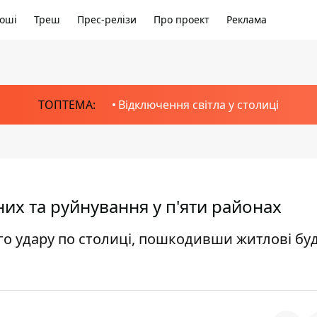
оші
Треш
Прес-релізи
Про проект
Реклама
ТОПТЕМА:
Відключення світла у столиці
них та руйнування у п'яти районах
го удару по столиці, пошкодивши житлові бу