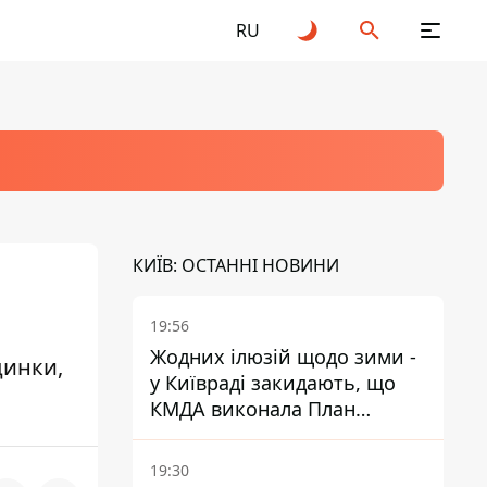
RU
КИЇВ: ОСТАННІ НОВИНИ
19:56
Жодних ілюзій щодо зими -
динки,
у Київраді закидають, що
КМДА виконала План
стійкості на 20%
19:30