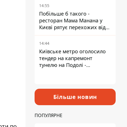
Пантелеєв
14:55
Побільше б такого -
ресторан Мама Манана у
Києві рятує перехожих від
спеки
14:44
Київське метро оголосило
тендер на капремонт
тунелю на Подолі -
триватиме майже два роки
Більше новин
ПОПУЛЯРНЕ
оти по