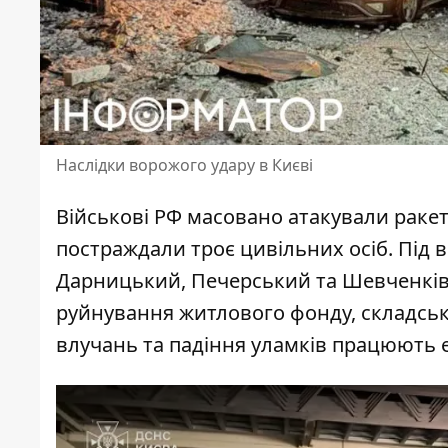
Наслідки ворожого удару в Києві
Військові РФ
масовано атакували раке
постраждали троє цивільних осіб. Під
Дарницький, Печерський та Шевченківс
руйнування житлового фонду, складськи
влучань та падіння уламків працюють е