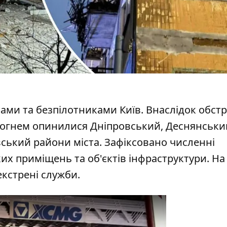
тами та безпілотниками
Київ. Внаслідок обстр
 вогнем опинилися Дніпровський, Деснянськи
ький райони міста. Зафіксовано численні
х приміщень та об'єктів інфраструктури. На
кстрені служби.