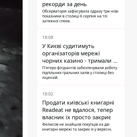
рекорди за день
Обсерваторія зафіксувала одразу три нові
показники в столиці 6 серпня на тлі
затяжної спеки.
18:08
У Києві судитимуть
організаторів мережі
чорних казино - тримали 39
закладів
П'ятеро фігурантів забезпечували роботу
підпільних гральних залів у столиці без
ліцензій.
18:02
Продати київські книгарні
Readeat не вдалося, тепер
власник їх просто закриє
Феліксов не знайшов покупців на дві
книгарні мережі та закриє їх у вересні.