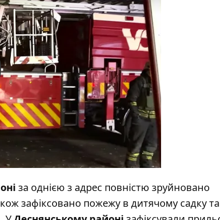
y
оні
за однією з адрес повністю зруйновано
кож зафіксовано пожежу в дитячому садку та
. У
Деснянському районі
зафіксували приль