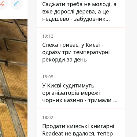
Саджати треба не молоді, а
вже дорослі дерева, а це
недешево - забудовник
Ніконов
19:12
Спека триває, у Києві -
одразу три температурні
рекорди за день
18:08
У Києві судитимуть
організаторів мережі
чорних казино - тримали 39
закладів
18:02
Продати київські книгарні
Readeat не вдалося, тепер