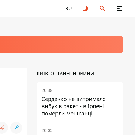
RU
КИЇВ: ОСТАННІ НОВИНИ
20:38
Сердечко не витримало
вибухів ракет - в Ірпені
померли мешканці
притулку для собак з
інвалідністю
20:05