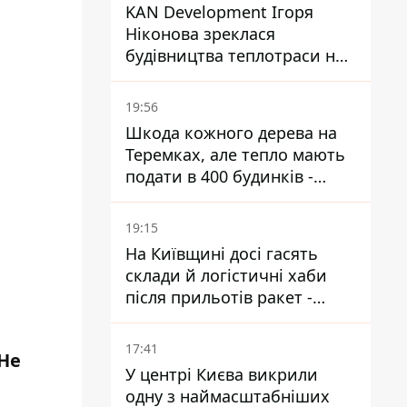
KAN Development Ігоря
Ніконова зреклася
будівництва теплотраси на
Теремках
19:56
Шкода кожного дерева на
Теремках, але тепло мають
подати в 400 будинків -
депутатка Київради
19:15
На Київщині досі гасять
склади й логістичні хаби
після прильотів ракет -
ДСНС
17:41
Не
У центрі Києва викрили
одну з наймасштабніших