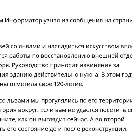
ом
Информатор
узнал из сообщения на стран
зей со львами и насладиться искусством впл
утся работы по восстановлению внешней отд
ября. Руководство приносит извинения за
ия зданию действительно нужна. В этом год
ны отметила свое 120-летие.
со львами мы прогулялись по его территори
ория вокруг. Если вам не удастся посетить е
мните,
как он выглядит сейчас
. А во второй
ь его состояние до и после реконструкции.