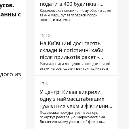
подати в 400 будинків -
усов.
депутатка Київради
Ковалевська пояснила, чому обрали саме
занны с
такий маршрут теплотраси попри
протести жителів.
19:15
На Київщині досі гасять
склади й логістичні хаби
після прильотів ракет -
ДСНС
Рятувальники ліквідують наслідки нічної
атаки на розподільчі центри під Києвом
дого из
17:41
У центрі Києва викрили
одну з наймасштабніших
туалетних схем з фіктивним
будинком
Подільська прокуратура через суд
оскаржує реєстрацію "нерухомості" на
Вознесенському узвозі, якої фізично
ніколи не існувало: під неї, ймовірно,