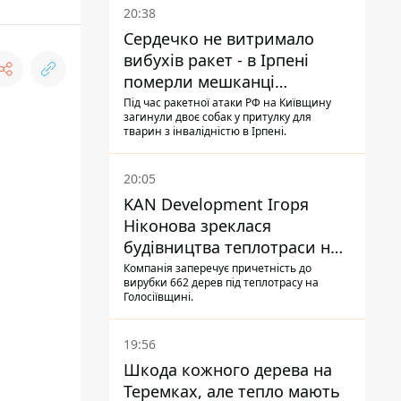
20:38
Сердечко не витримало
вибухів ракет - в Ірпені
померли мешканці
притулку для собак з
Під час ракетної атаки РФ на Київщину
загинули двоє собак у притулку для
інвалідністю
тварин з інвалідністю в Ірпені.
20:05
KAN Development Ігоря
Ніконова зреклася
будівництва теплотраси на
Теремках
Компанія заперечує причетність до
вирубки 662 дерев під теплотрасу на
Голосіївщині.
19:56
Шкода кожного дерева на
Теремках, але тепло мають