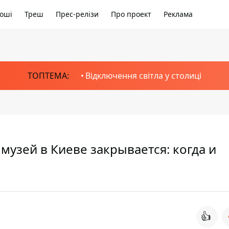
оші
Треш
Прес-релізи
Про проект
Реклама
ТОПТЕМА:
Відключення світла у столиці
узей в Киеве закрывается: когда и
👍