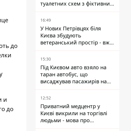
туалетних схем з фіктивним
будинком
ице
16:49
У Нових Петрівцях біля
Києва збудують
ветеранський простір - вже
оть до
знайшли проєктанта
елки
15:30
Під Києвом авто взяло на
у
таран автобус, що
висаджував пасажирів на
зупинці - пасажирка в
лікарні
12:52
и и
Приватний медцентр у
го до
Києві викрили на торгівлі
людьми - мова про
сурогатне материнство