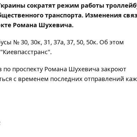
е Украины сократят режим работы троллейб
общественного транспорта. Изменения свя
екте Романа Шухевича.
 № 30, 30к, 31, 37а, 37, 50, 50к. Об этом
"Киевпасстранс".
ов по проспекту Романа Шухевича закроют
ься с временем последних отправлений каж
;