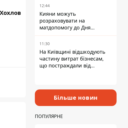
12:44
 Хохлов
Кияни можуть
розраховувати на
матдопомогу до Дня
незалежності - кому її
дадуть
11:30
На Київщині відшкодують
частину витрат бізнесам,
що постраждали від
прильотів ракет
Більше новин
ПОПУЛЯРНЕ