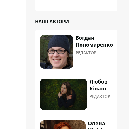
планували пізніше отримати "в
обслуговування" земельну ділянку
НАШІ АВТОРИ
Богдан
Пономаренко
РЕДАКТОР
Любов
Кінаш
РЕДАКТОР
Олена