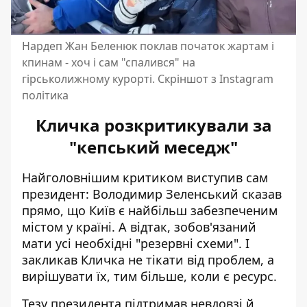
Нардеп Жан Беленюк поклав початок жартам і
кпинам - хоч і сам "спалився" на
гірськолижному курорті. Скріншот з Instagram
політика
Кличка розкритикували за
"кепський меседж"
Найголовнішим критиком виступив сам
президент: Володимир Зеленський сказав
прямо, що
Київ є найбільш забезпеченим
містом
у країні. А відтак, зобов'язаний
мати усі необхідні "резервні схеми". І
закликав Кличка не тікати від проблем, а
вирішувати їх, тим більше, коли є ресурс.
Тезу президента
підтримав невдовзі
й