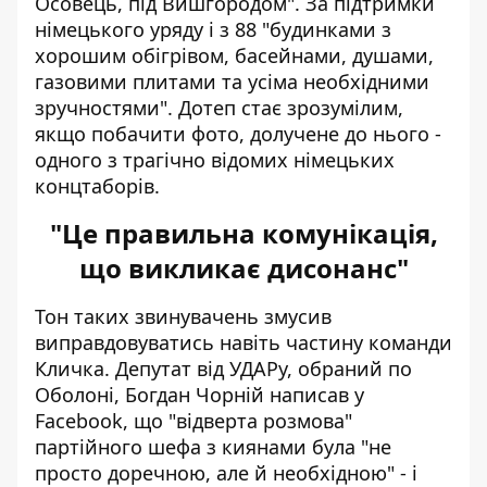
Осовець, під Вишгородом". За підтримки
німецького уряду і з 88 "будинками з
хорошим обігрівом, басейнами, душами,
газовими плитами та усіма необхідними
зручностями". Дотеп стає зрозумілим,
якщо побачити фото, долучене до нього -
одного з трагічно відомих німецьких
концтаборів.
"Це правильна комунікація,
що викликає дисонанс"
Тон таких звинувачень змусив
виправдовуватись навіть частину команди
Кличка. Депутат від УДАРу, обраний по
Оболоні, Богдан Чорній
написав у
Facebook
, що "відверта розмова"
партійного шефа з киянами була "не
просто доречною, але й необхідною" - і