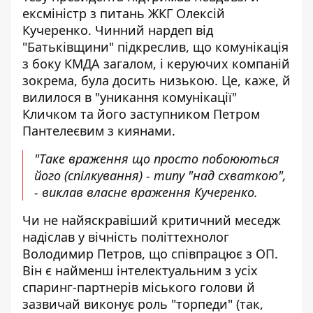
ексміністр з питань ЖКГ Олексій
Кучеренко. Чинний нардеп від
"Батьківщини" підкреслив, що комунікація
з боку КМДА загалом, і керуючих компаній
зокрема, була досить низькою. Це, каже, й
вилилося в "уникання комунікації"
Кличком та його заступником Петром
Пантелеєвим з киянами.
"Таке враження що просто побоюються
його (спілкування) - типу "над схваткою",
- виклав власне враження Кучеренко.
Чи не найяскравіший критичний меседж
надіслав у вічність
політтехнолог
Володимир Петров, що співпрацює з ОП.
Він є найменш інтелектуальним з усіх
спаринг-партнерів міського голови й
зазвичай виконує роль "торпеди" (так,