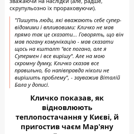
зважаючи на наслідки (але, радше,
скрупульозно їх прораховуючи).
"Пишуть люди, які вважають себе супер-
відомими і впливовими: Кличко не мав
прямо так це сказати... Говорять, що він
мав погану комунікацію - мав сказати
щось на кшталт "все погано, але я
Супермен і все вирішу". Але на мою
скромну думку, Кличко сказав все
правильно, бо напівправда ніколи не
вирішить проблему", - зауважив
Віталій
Бала у дописі
.
Кличко показав, як
відновлюють
теплопостачання у Києві, й
пригостив чаєм Мар'яну