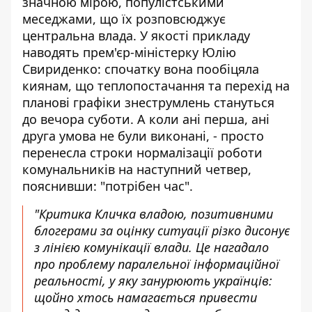
значною мірою, популістськими
меседжами, що їх розповсюджує
центральна влада. У якості прикладу
наводять прем'єр-міністерку Юлію
Свириденко: спочатку вона пообіцяла
киянам, що теплопостачання та перехід на
планові графіки знеструмлень стануться
до вечора суботи. А коли ані перша, ані
друга умова не були виконані, - просто
перенесла строки нормалізації роботи
комунальників на наступний четвер,
пояснивши: "потрібен час".
"Критика Кличка владою, позитивними
блогерами за оцінку ситуації різко дисонує
з лінією комунікації влади. Це нагадало
про проблему паралельної інформаційної
реальності, у яку занурюють українців:
щойно хтось намагається привести