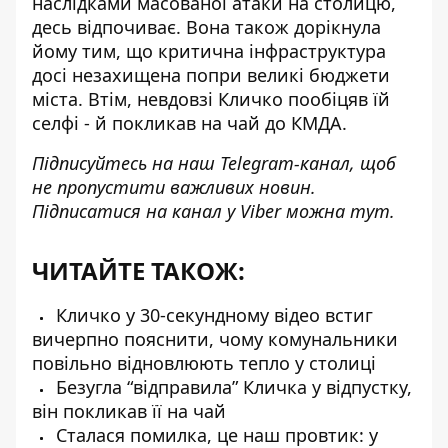
наслідками масованої атаки на столицю,
десь відпочиває. Вона також дорікнула
йому тим, що критична інфраструктура
досі незахищена попри великі бюджети
міста.
Втім, невдовзі Кличко пообіцяв їй
селфі
- й покликав на чай до КМДА.
Підписуйтесь на наш
Telegram-канал
, щоб
не пропустити важливих новин.
Підписатися на канал у Viber можна
тут
.
ЧИТАЙТЕ ТАКОЖ:
Кличко у 30-секундному відео встиг
вичерпно пояснити, чому комунальники
повільно відновлюють тепло у столиці
Безугла “відправила” Кличка у відпустку,
він покликав її на чай
Сталася помилка, це наш провтик: у