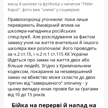
масці й шоломі та футболці з написом "Hitler
Kaput", фото вже "злили" у соцмережі
Правоохоронці уточнили: поки лише
перевіряють ймовірний вплив на
школяра-нападника російських
спецслужб. Але розслідування за фактом
замаху учня на життя вчительки й іншого
школяра вже розпочали: його проводять
за ч.2 ст.15, і ч.2 п.1 ст.115 КК України
(йдеться про замах на життя двох або
більше людей). Згідно з Кримінальним
кодексом, покарання за незавершений
замах на вбивство може скласти до двох
третин від "завершеного" злочину - у
цьому випадку юнак провів би за ґратами
від 10 до 15 років.
Бійка на перерві й напад на