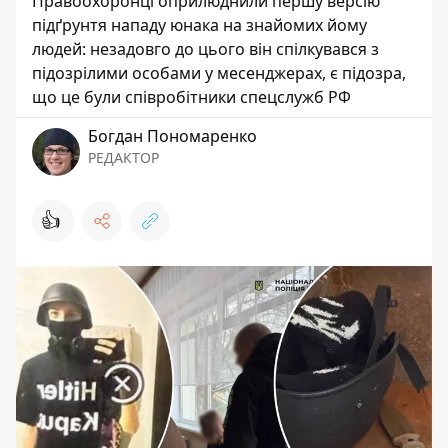
Правоохоронці оприлюднили першу версію
підґрунтя нападу юнака на знайомих йому
людей: незадовго до цього він спілкувався з
підозрілими особами у месенджерах, є підозра,
що це були співробітники спецслужб РФ
Богдан Пономаренко
РЕДАКТОР
👍