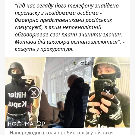
"Під час огляду його телефону знайдено
переписку з невідомими особами -
ймовірно представниками російських
спецслужб, з яким неповнолітній
обговорював свої плани вчинити злочин.
Мотиви дій школяра встановлюються", -
кажуть у прокуратурі.
Напередодні школяр робив селфі у тій-таки