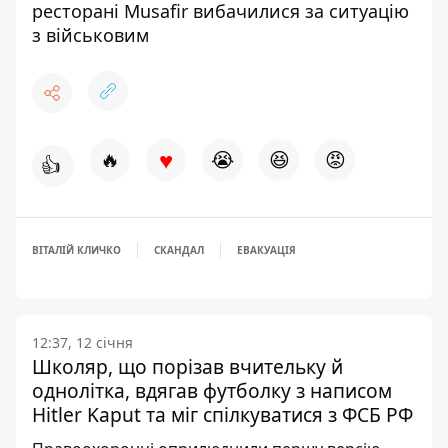
ресторані Musafir вибачилися за ситуацію
з військовим
♥
🔥
😭
😆
😡
👍
ВІТАЛІЙ КЛИЧКО
СКАНДАЛ
ЕВАКУАЦІЯ
12:37, 12 січня
Школяр, що порізав вчительку й
однолітка, вдягав футболку з написом
Hitler Kaput та міг спілкуватися з ФСБ РФ