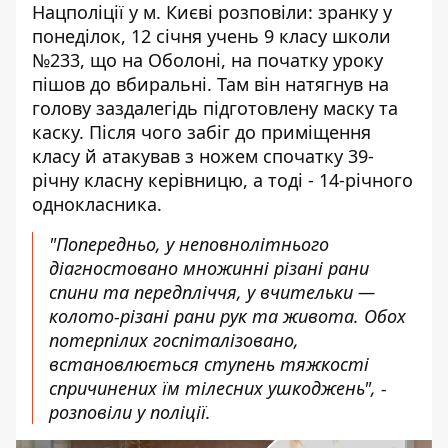
Нацполіції у м. Києві розповіли: зранку у
понеділок, 12 січня учень 9 класу школи
№233, що на Оболоні, на початку уроку
пішов до вбиральні. Там він натягнув на
голову заздалегідь підготовлену маску та
каску. Після чого забіг до приміщення
класу й атакував з ножем спочатку 39-
річну класну керівницю, а тоді - 14-річного
однокласника.
"Попередньо, у неповнолітнього
діагностовано множинні різані рани
спини та передпліччя, у вчительки —
колото-різані рани рук та живота. Обох
потерпілих госпіталізовано,
встановлюється ступень тяжкості
спричинених їм тілесних ушкоджень", -
розповіли у поліції.