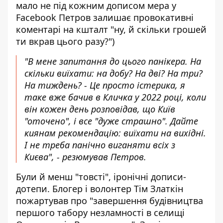
мало не під кожним дописом мера у
Facebook Петров залишає провокативні
коментарі на кшталт "ну, й скільки грошей
ти вкрав цього разу?")
"В мене запитання до цього панікера. На
скільки виїхати: на добу? На дві? На три?
На тиждень? - Це просто істерика, я
таке вже бачив в Кличка у 2022 році, коли
він кожен день розповідав, що Київ
"оточено", і все "дуже страшно". Дайте
киянам рекомендацію: виїхати на вихідні.
І не треба панічно виганяти всіх з
Києва", - резюмував Петров.
Були й менш "товсті", іронічні дописи-
дотепи. Блогер і волонтер
Тім Златкін
пожартував
про "завершення будівництва
першого табору незламності в селищі