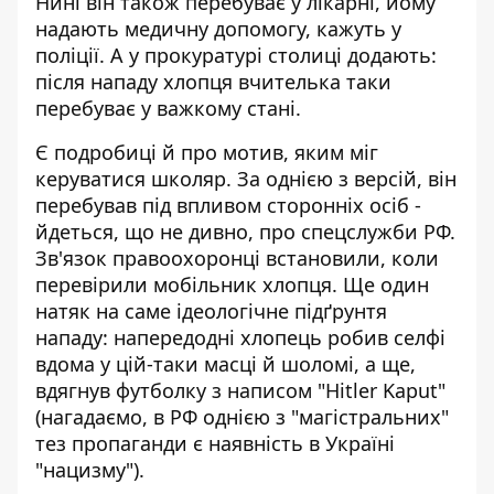
Нині він також перебуває у лікарні, йому
надають медичну допомогу, кажуть у
поліції. А
у прокуратурі столиці додають
:
після нападу хлопця вчителька таки
перебуває у важкому стані.
Є подробиці й про мотив, яким міг
керуватися школяр. За однією з версій, він
перебував під впливом сторонніх осіб -
йдеться, що не дивно, про спецслужби РФ.
Зв'язок правоохоронці встановили, коли
перевірили мобільник хлопця. Ще один
натяк на саме ідеологічне підґрунтя
нападу: напередодні хлопець робив селфі
вдома у цій-таки масці й шоломі, а ще,
вдягнув футболку з написом "Hitler Kaput"
(нагадаємо, в РФ однією з "магістральних"
тез пропаганди є наявність в Україні
"нацизму").