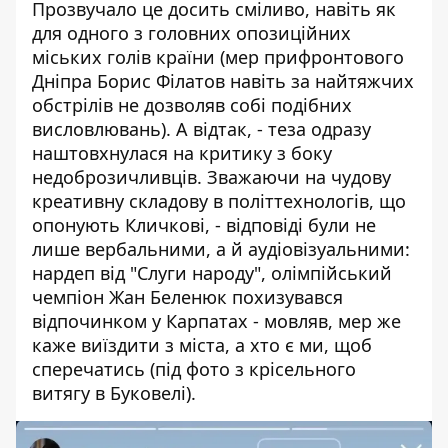
Прозвучало це досить сміливо, навіть як
для одного з головних опозиційних
міських голів країни (мер прифронтового
Дніпра Борис Філатов навіть за найтяжчих
обстрілів не дозволяв собі подібних
висловлювань). А відтак, - теза одразу
наштовхнулася на критику з боку
недоброзичливців. Зважаючи на чудову
креативну складову в політтехнологів, що
опонують Кличкові, - відповіді були не
лише вербальними, а й аудіовізуальними:
нардеп від "Слуги народу", олімпійський
чемпіон Жан Беленюк похизувався
відпочинком у Карпатах - мовляв, мер же
каже виїздити з міста, а хто є ми, щоб
сперечатись (під фото з крісельного
витягу в Буковелі).