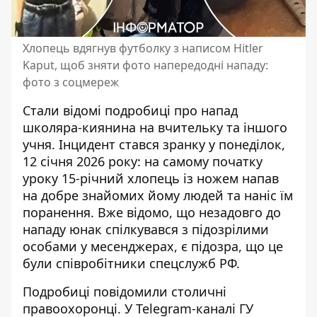
Хлопець вдягнув футболку з написом Hitler
Kaput, щоб зняти фото напередодні нападу:
фото з соцмереж
Стали відомі подробиці про напад
школяра-киянина на вчительку та іншого
учня. Інцидент стався зранку у понеділок,
12 січня 2026 року: на самому початку
уроку 15-річний
хлопець із ножем напав
на добре знайомих йому людей
та наніс їм
поранення. Вже відомо, що незадовго до
нападу юнак спілкувався з підозрілими
особами у месенджерах, є підозра, що це
були співробітники спецслужб РФ.
Подробиці повідомили столичні
правоохоронці. У Telegram-каналі ГУ