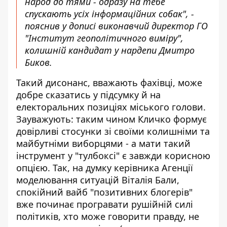
народ до тями - одразу на тебе
спускають усіх інформаційних собак", -
пояснив у дописі
виконавчий директор ГО
"Інститут геополітичного виміру",
колишній кандидат у нардепи Дмитро
Биков.
Такий дисонанс, вважають фахівці, може
добре сказатись у підсумку й на
електоральних позиціях міського голови.
Зауважують: таким чином Кличко формує
довірливі стосунки зі своїми колишніми та
майбутніми виборцями - а мати такий
інструмент у "тулбоксі" є завжди корисною
опцією. Так, на думку керівника Агенції
моделювання ситуацій Віталія Бали,
спокійний вайб "позитивних блогерів"
вже починає програвати рушійній силі
політиків, хто може говорити правду, не