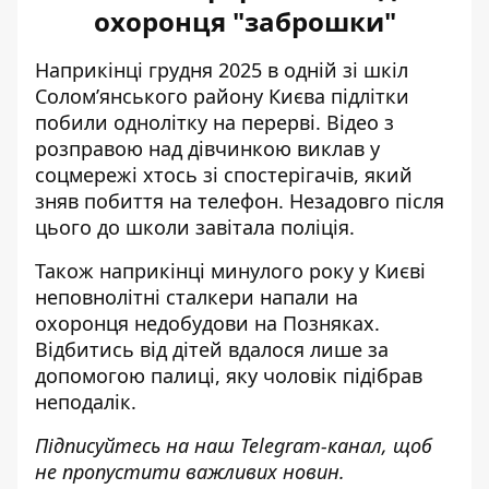
охоронця "заброшки"
Наприкінці грудня 2025 в одній зі шкіл
Солом’янського району Києва
підлітки
побили однолітку на перерві
. Відео з
розправою над дівчинкою виклав у
соцмережі хтось зі спостерігачів, який
зняв побиття на телефон. Незадовго після
цього до школи завітала поліція.
Також наприкінці минулого року у Києві
неповнолітні сталкери
напали на
охоронця недобудови
на Позняках.
Відбитись від дітей вдалося лише за
допомогою палиці, яку чоловік підібрав
неподалік.
Підписуйтесь на наш
Telegram-канал
, щоб
не пропустити важливих новин.