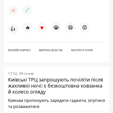
♥
🔥
😭
😆
😡
👍
ВІТАЛІЙ КЛИЧКО
МАРʼЯНА БЕЗУГЛА
ОБСТРІЛ 9 СІЧНЯ
17:52, 09 січня
Київські ТРЦ запрошують почіліти після
жахливої ночі: є безкоштовна ковзанка
й колесо огляду
Киянам пропонують зарядити гаджети, зігрітися
та розважитися