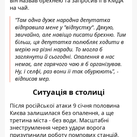
він назвав брехнею та запросив її в КМДА
на чай.
“Там одна дуже народна депутатка
відправила мене у "відпустку". Дякую,
звичайно, але навіщо писати брехню. Тим
більш, ця депутатка полюбляє ходити в
мерію на різні наради. То могла б
заглянути й сьогодні. Опалення в нас
немає, але гарячого чаю я б організував.
Ну, і селфі, раз вони її так обурюють”, -
відписав мер.
Ситуація в столиці
Після російської атаки 9 січня половина
Києва залишилася без опалення, а ще
третина міста - без води. Масштабні
знеструмлення через удари ворога
призупинили роботу помпових станцій.