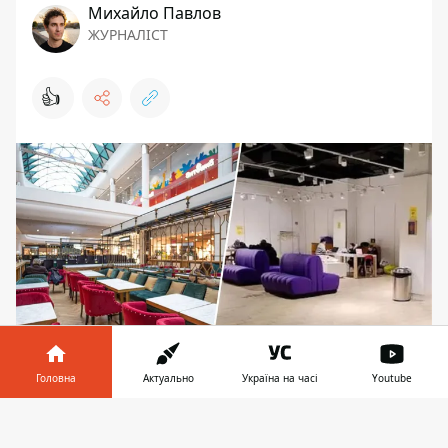
Михайло Павлов
ЖУРНАЛІСТ
👍
Головна
Актуально
Україна на часі
Youtube
В деякий ТРЦ пункти незламності працюють
постійно
Інформатор у
Завантажити
телефоні
👉