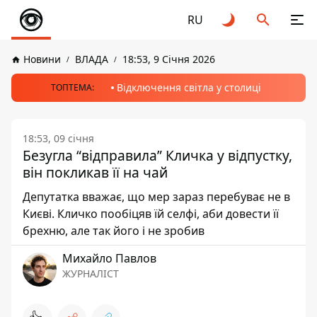
RU
Новини
ВЛАДА
18:53, 9 Січня 2026
Відключення світла у столиці
ТОПТЕМА:
18:53, 09 січня
Безугла “відправила” Кличка у відпустку,
він покликав її на чай
Депутатка вважає, що мер зараз перебуває не в
Києві. Кличко пообіцяв їй селфі, аби довести її
брехню, але так його і не зробив
Михайло Павлов
ЖУРНАЛІСТ