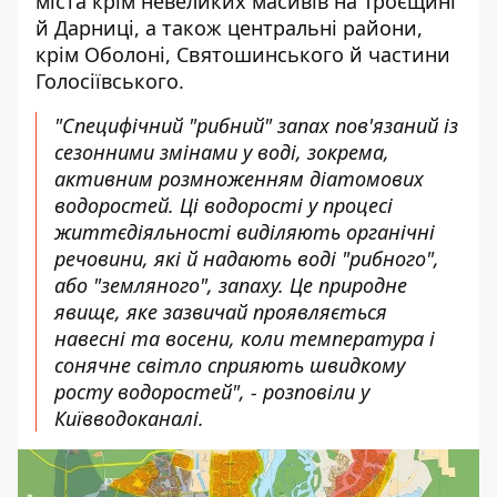
міста крім невеликих масивів на Троєщині
й Дарниці, а також центральні райони,
крім Оболоні, Святошинського й частини
Голосіївського.
"Специфічний "рибний" запах пов'язаний із
сезонними змінами у воді, зокрема,
активним розмноженням діатомових
водоростей. Ці водорості у процесі
життєдіяльності виділяють органічні
речовини, які й надають воді "рибного",
або "земляного", запаху. Це природне
явище, яке зазвичай проявляється
навесні та восени, коли температура і
сонячне світло сприяють швидкому
росту водоростей", - розповіли у
Київводоканалі.