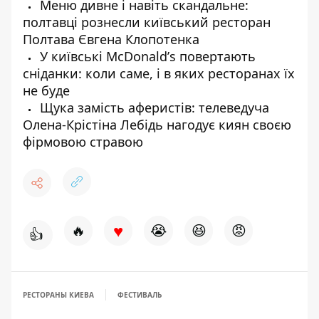
Меню дивне і навіть скандальне:
полтавці рознесли київський ресторан
Полтава Євгена Клопотенка
У київські McDonaldʼs повертають
сніданки: коли саме, і в яких ресторанах їх
не буде
Щука замість аферистів: телеведуча
Олена-Крістіна Лебідь нагодує киян своєю
фірмовою стравою
♥
🔥
😭
😆
😡
👍
РЕСТОРАНЫ КИЕВА
ФЕСТИВАЛЬ