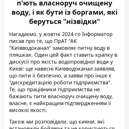
п'ють власноруч очищену
воду, і як бути із боргами, які
беруться "нізвідки"
Нагадаємо, у жовтні 2024-го Інформатор
писав про те, що ПрАТ "АК
"Київводоканал"
замовляє питну воду в
пляшках
. Один цей факт ставить крапку в
дискусії про якість водопровідної води у
Києві: ще навесні Київводоканал заявляв,
що пити її безпечно, а заяви про інше є
"дискредитацією роботи підприємства".
Те, що працівники підприємства не
бажають пити власноруч очищену воду,
власне, є найкращим підтвердженням її
високої якості.
Також ми розповідали, що кияни, які
встановили бойлери та не користуються