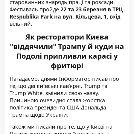
старовинних знарядь праці та розсади.
Фестиваль пройде
22 та 23 березня в ТРЦ
Respublika Park на вул. Кільцева, 1
, вхід
вільний.
Як ресторатори Києва
"віддячили" Трампу й куди на
Подолі припливли карасі у
фритюрі
Нагадаємо, днями Інформатор писав про
те, що
дві київські кав’ярні, Trump та
Trump White, змінили свою назву
.
Причиною очевидно стала жорстка
політика президента США Дональда
Трампа щодо України.
Також ми писали про те, що у Києві на
Подолі днями відкрили "українську