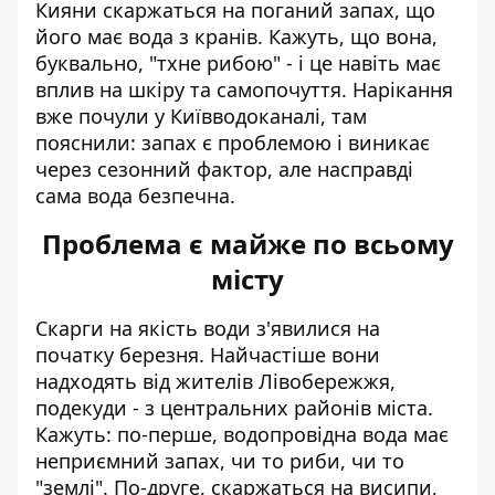
Кияни скаржаться на поганий запах, що
його має вода з кранів. Кажуть,
що вона,
буквально, "тхне рибою"
- і це навіть має
вплив на шкіру та самопочуття. Нарікання
вже почули у Київводоканалі, там
пояснили: запах є проблемою і виникає
через сезонний фактор, але насправді
сама вода безпечна.
Проблема є майже по всьому
місту
Скарги на якість води з'явилися на
початку березня. Найчастіше вони
надходять від жителів Лівобережжя,
подекуди - з центральних районів міста.
Кажуть: по-перше, водопровідна вода має
неприємний запах, чи то риби, чи то
"землі". По-друге, скаржаться на висипи,