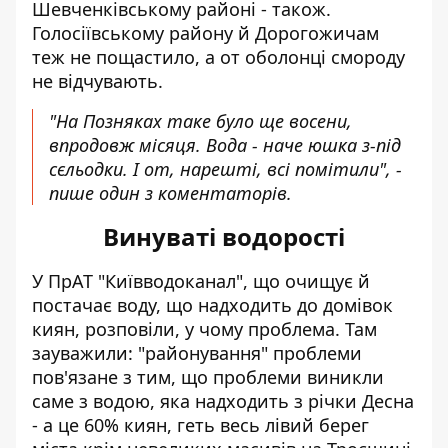
Шевченківському районі - також.
Голосіївському району й Дорогожичам
теж не пощастило, а от оболонці смороду
не відчувають.
"На Позняках таке було ще восени,
впродовж місяця. Вода - наче юшка з-під
сєльодки. І от, нарешті, всі помітили", -
пише один з коментаторів.
Винуваті водорості
У ПрАТ "Київводоканал", що очищує й
постачає воду, що надходить до домівок
киян,
розповіли, у чому проблема
. Там
зауважили: "районування" проблеми
пов'язане з тим, що проблеми виникли
саме з водою, яка надходить з річки Десна
- а це 60% киян, геть весь лівий берег