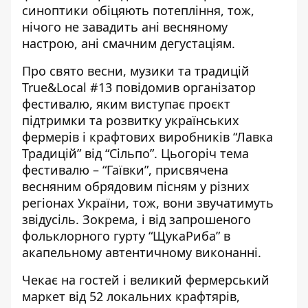
синоптики обіцяють потепління, тож,
нічого не завадить ані весняному
настрою, ані смачним дегустаціям.
Про свято весни, музики та традицій
True&Local #13
повідомив організатор
фестивалю
, яким виступає проєкт
підтримки та розвитку українських
фермерів і крафтових виробників “Лавка
Традицій” від “Сільпо”. Цьогоріч тема
фестивалю – “Гаївки”, присвячена
весняним обрядовим пісням у різних
регіонах України, тож, вони звучатимуть
звідусіль. Зокрема, і від запрошеного
фольклорного гурту “ЩукаРиба” в
акапельному автентичному виконанні.
Чекає на гостей і великий фермерський
маркет від 52 локальних крафтярів,