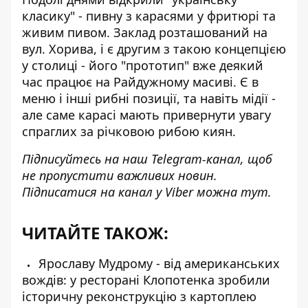
класику" -
пивну з карасями у фритюрі та
живим пивом
. Заклад розташований на
вул. Хорива, і є другим з такою концепцією
у столиці - його "прототип" вже деякий
час працює на Райдужному масиві. Є в
меню і інші рибні позиції, та навіть мідії -
але саме карасі мають привернути увагу
спраглих за річковою рибою киян.
Підписуйтесь на наш
Telegram-канал
, щоб
не пропустити важливих новин.
Підписатися на канал у Viber можна
тут
.
ЧИТАЙТЕ ТАКОЖ:
Ярославу Мудрому - від американських
вождів: у ресторані Клопотенка зробили
історичну реконструкцію з картоплею