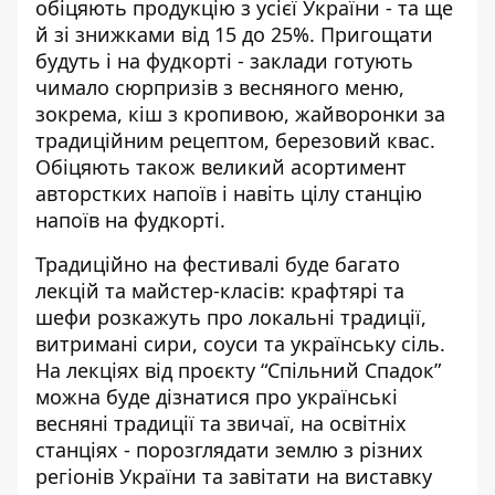
обіцяють продукцію з усієї України - та ще
й зі знижками від 15 до 25%. Пригощати
будуть і на фудкорті - заклади готують
чимало сюрпризів з весняного меню,
зокрема, кіш з кропивою, жайворонки за
традиційним рецептом, березовий квас.
Обіцяють також великий асортимент
авторстких напоїв і навіть цілу станцію
напоїв на фудкорті.
Традиційно на фестивалі буде багато
лекцій та майстер-класів: крафтярі та
шефи розкажуть про локальні традиції,
витримані сири, соуси та українську сіль.
На лекціях від проєкту “Спільний Спадок”
можна буде дізнатися про українські
весняні традиції та звичаї, на освітніх
станціях - порозглядати землю з різних
регіонів України та завітати на виставку