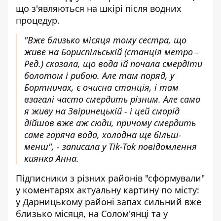
що з'являються на шкірі після водних
процедур.
"Вже близько місяця тому сестра, що
живе на Бориспільській (станція метро -
Ред.) сказала, що вода їй почала смердіти
болотом і рибою. Але там поряд, у
Бортничах, є очисна станція, і там
взагалі часто смердить різним. Але сама
я живу на Звіринецькій - і цей сморід
дійшов вже аж сюди, причому смердить
саме гаряча вода, холодна ще більш-
менш", -
записала у Tik-Tok повідомлення
киянка Анна.
Підписники з різних районів "сформували"
у коментарях актуальну картину по місту:
у Дарницькому районі запах сильний вже
близько місяця, на Солом'янці та у