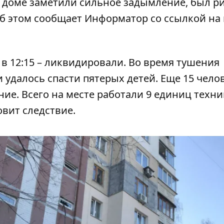
е доме заметили сильное задымление, был р
Об этом сообщает
Информатор
со ссылкой на 
в 12:15 – ликвидировали. Во время тушения
удалось спасти пятерых детей. Еще 15 чело
ие. Всего на месте работали 9 единиц техни
вит следствие.