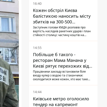
16:40
Кожен обстріл Києва
балістикою наносить місту
збитків на 300-500
мільйонів - Петро
Заступник голови КМДА розповів про
вартість наслідків ракетних ударів і план
Пантелеєв
стійкості столиці: частину коштів на
підготовку до зими місто ще не знайшло,
а кожен обстріл вимиває з казни міста ще
більше коштів
14:55
Побільше б такого -
ресторан Мама Манана у
Києві рятує перехожих від
спеки
Працівники закладу встановили біля
входу кулер з водою та стаканчики:
охолодитися може кожен, хто має таке
бажання
14:44
Київське метро оголосило
тендер на капремонт