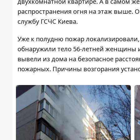
двухкомнатной квартире. А в самом ж
распространения огня на этаж выше. 
службу ГСЧС Киева.
Уже к полудню пожар локализировали, 
обнаружили тело 56-летней женщины и 
вывели из дома на безопасное расстоян
пожарных. Причины возгорания устано