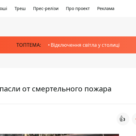
оші
Треш
Прес-релізи
Про проект
Реклама
ТОПТЕМА:
Відключення світла у столиці
спасли от смертельного пожара
👍