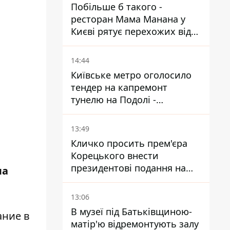
Побільше б такого -
ресторан Мама Манана у
Києві рятує перехожих від
спеки
14:44
Київське метро оголосило
тендер на капремонт
тунелю на Подолі -
триватиме майже два роки
13:49
Кличко просить прем'єра
Корецького внести
президентові подання на
ла
звільнення володаря
Троєщини Бахматова
13:06
В музеї під Батьківщиною-
ание в
матір'ю відремонтують залу