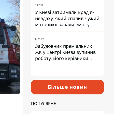
10:10
У Києві затримали крадія-
невдаху, який спалив чужий
мотоцикл заради вмісту
багажника
07:15
Забудовник преміальних
ЖК у центрі Києва зупинив
роботу, його керівники
втекли з України - Bihus.info
Більше новин
ПОПУЛЯРНЕ