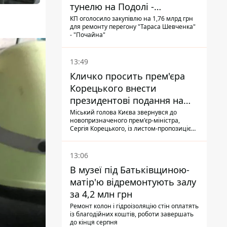
тунелю на Подолі -
триватиме майже два роки
КП оголосило закупівлю на 1,76 млрд грн
для ремонту перегону "Тараса Шевченка"
- "Почайна"
13:49
Кличко просить прем'єра
Корецького внести
президентові подання на
звільнення володаря
Міський голова Києва звернувся до
новопризначеного прем'єр-міністра,
Троєщини Бахматова
Сергія Корецького, із листом-пропозицією
щодо звільнення голови Деснянської РДА
Максима Бахматова
13:06
В музеї під Батьківщиною-
матір'ю відремонтують залу
за 4,2 млн грн
Ремонт колон і гідроізоляцію стін оплатять
із благодійних коштів, роботи завершать
до кінця серпня