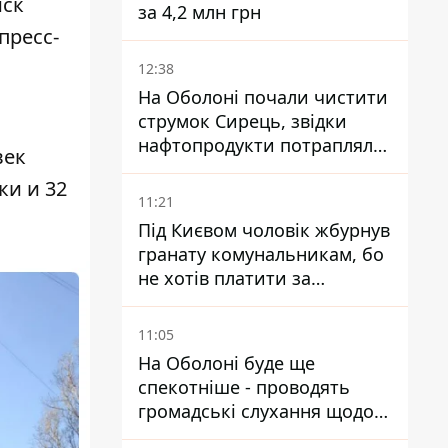
иск
за 4,2 млн грн
пресс-
12:38
На Оболоні почали чистити
струмок Сирець, звідки
нафтопродукти потрапляли
век
до озер
ки и 32
11:21
Під Києвом чоловік жбурнув
гранату комунальникам, бо
не хотів платити за
квитанціями
11:05
На Оболоні буде ще
спекотніше - проводять
громадські слухання щодо
храму УГКЦ на Північній