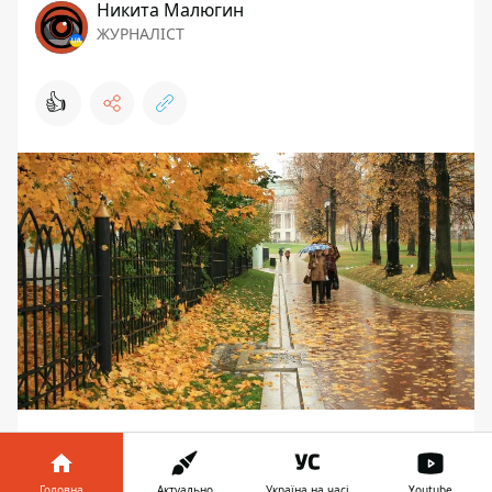
Никита Малюгин
ЖУРНАЛІСТ
👍
Ноябрь, последний осенний месяц,
подходит к своей середине, однако по
Головна
Актуально
Україна на часі
Youtube