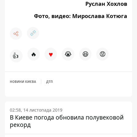
Руслан Хохлов
Фото, видео: Мирослава Котюга
♥
🔥
😭
😆
😡
👍
НОВИНИ КИЄВА
ДТП
02:58, 14 листопада 2019
В Киеве погода обновила полувековой
рекорд