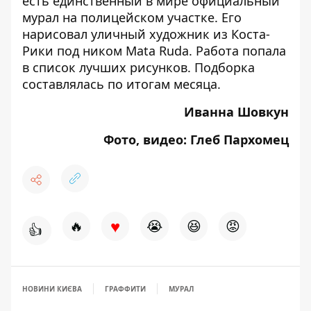
есть
единственный в мире официальный
мурал на полицейском участке
. Его
нарисовал уличный художник из Коста-
Рики под ником Mata Ruda.
Работа попала
в список лучших рисунков
. Подборка
составлялась по итогам месяца.
Иванна Шовкун
Фото, видео: Глеб Пархомец
♥
🔥
😭
😆
😡
👍
НОВИНИ КИЄВА
ГРАФФИТИ
МУРАЛ