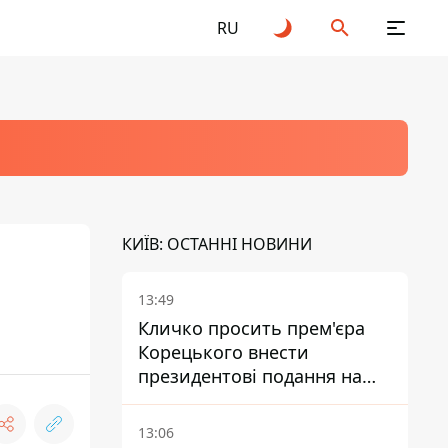
RU
КИЇВ: ОСТАННІ НОВИНИ
13:49
Кличко просить прем'єра
Корецького внести
президентові подання на
звільнення володаря
Троєщини Бахматова
13:06