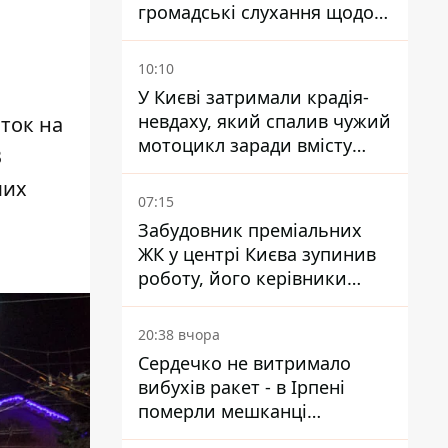
громадські слухання щодо
храму УГКЦ на Північній
10:10
У Києві затримали крадія-
невдаху, який спалив чужий
ток на
мотоцикл заради вмісту
В
багажника
ших
07:15
Забудовник преміальних
ЖК у центрі Києва зупинив
роботу, його керівники
втекли з України - Bihus.info
20:38 вчора
Сердечко не витримало
вибухів ракет - в Ірпені
померли мешканці
притулку для собак з