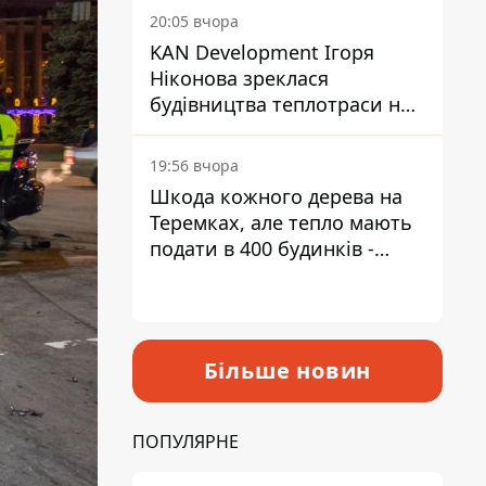
інвалідністю
20:05 вчора
KAN Development Ігоря
Ніконова зреклася
будівництва теплотраси на
Теремках
19:56 вчора
Шкода кожного дерева на
Теремках, але тепло мають
подати в 400 будинків -
депутатка Київради
Більше новин
ПОПУЛЯРНЕ