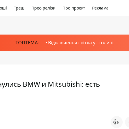
оші
Треш
Прес-релізи
Про проект
Реклама
ТОПТЕМА:
Відключення світла у столиці
лись BMW и Mitsubishi: есть
👍