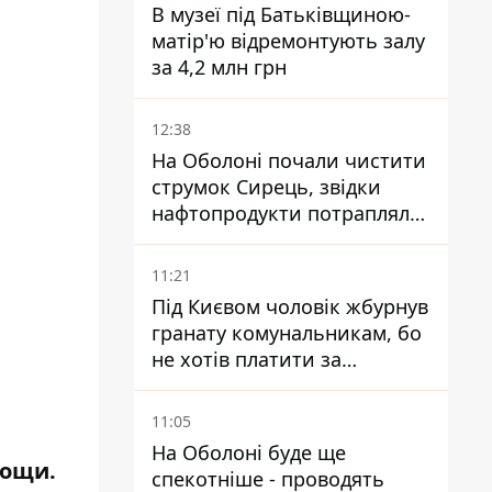
В музеї під Батьківщиною-
матір'ю відремонтують залу
за 4,2 млн грн
12:38
На Оболоні почали чистити
струмок Сирець, звідки
нафтопродукти потрапляли
до озер
11:21
Під Києвом чоловік жбурнув
гранату комунальникам, бо
не хотів платити за
квитанціями
11:05
На Оболоні буде ще
мощи.
спекотніше - проводять