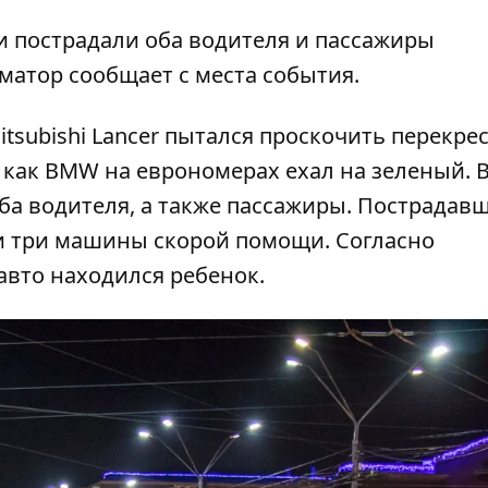
 пострадали оба водителя и пассажиры
матор
сообщает с места события.
tsubishi Lancer пытался проскочить перекрес
я как BMW на еврономерах ехал на зеленый. 
ба водителя, а также пассажиры. Пострадав
ли три машины скорой помощи. Согласно
вто находился ребенок.