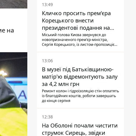
13:49
Кличко просить прем'єра
Корецького внести
президентові подання на
ие на
звільнення володаря
Міський голова Києва звернувся до
новопризначеного прем'єр-міністра,
Троєщини Бахматова
Сергія Корецького, із листом-пропозицією
щодо звільнення голови Деснянської РДА
Максима Бахматова
13:06
В музеї під Батьківщиною-
матір'ю відремонтують залу
за 4,2 млн грн
Ремонт колон і гідроізоляцію стін оплатять
із благодійних коштів, роботи завершать
до кінця серпня
12:38
На Оболоні почали чистити
струмок Сирець, звідки