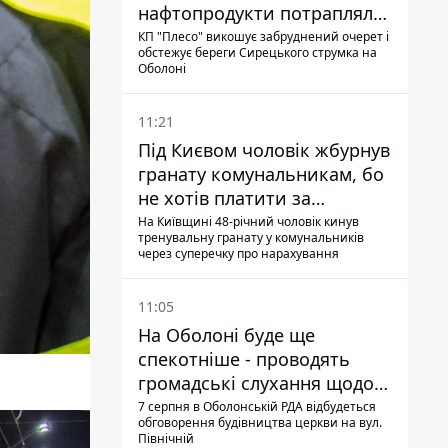
нафтопродукти потрапляли
до озер
КП "Плесо" викошує забруднений очерет і
обстежує береги Сирецького струмка на
Оболоні
11:21
Під Києвом чоловік жбурнув
гранату комунальникам, бо
не хотів платити за
квитанціями
На Київщині 48-річний чоловік кинув
тренувальну гранату у комунальників
через суперечку про нарахування
11:05
На Оболоні буде ще
спекотніше - проводять
громадські слухання щодо
храму УГКЦ на Північній
7 серпня в Оболонській РДА відбудеться
обговорення будівництва церкви на вул.
Північній