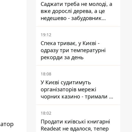
Саджати треба не молоді, а
вже дорослі дерева, а це
недешево - забудовник
Ніконов
19:12
Спека триває, у Києві -
одразу три температурні
рекорди за день
18:08
У Києві судитимуть
організаторів мережі
чорних казино - тримали 39
закладів
18:02
Продати київські книгарні
атор
Readeat не вдалося, тепер