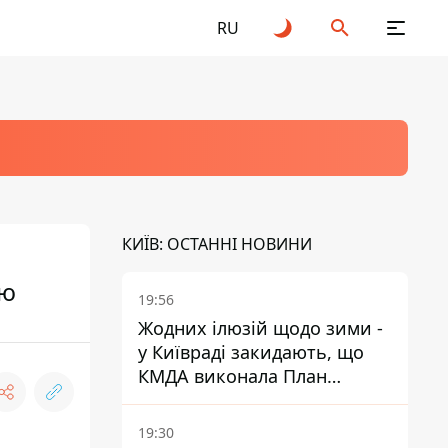
RU
КИЇВ: ОСТАННІ НОВИНИ
ию
19:56
Жодних ілюзій щодо зими -
у Київраді закидають, що
КМДА виконала План
стійкості на 20%
19:30