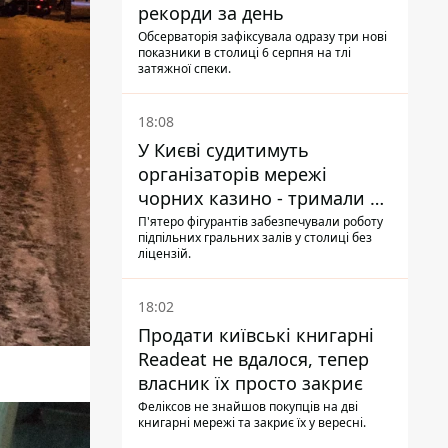
рекорди за день
Обсерваторія зафіксувала одразу три нові
показники в столиці 6 серпня на тлі
затяжної спеки.
18:08
У Києві судитимуть
організаторів мережі
чорних казино - тримали 39
закладів
П'ятеро фігурантів забезпечували роботу
підпільних гральних залів у столиці без
ліцензій.
18:02
Продати київські книгарні
Readeat не вдалося, тепер
власник їх просто закриє
Феліксов не знайшов покупців на дві
книгарні мережі та закриє їх у вересні.