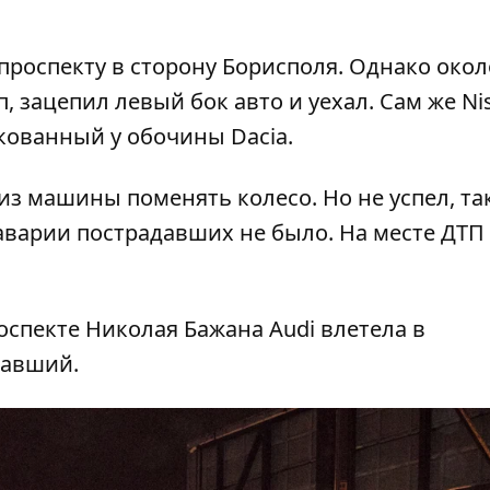
 проспекту в сторону Борисполя. Однако окол
, зацепил левый бок авто и уехал. Сам же Ni
кованный у обочины Dacia.
из машины поменять колесо. Но не успел, так
е аварии пострадавших не было. На месте ДТП
роспекте Николая Бажана
Audi влетела в
давший.