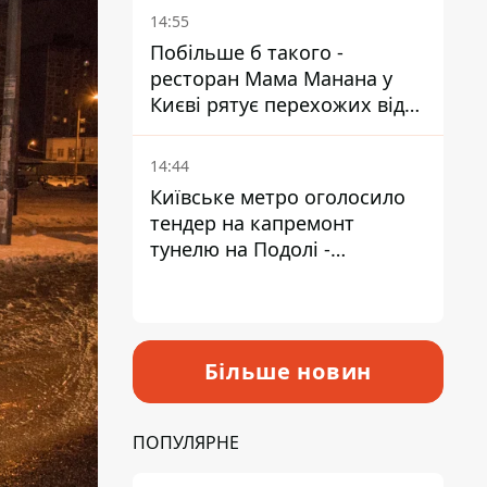
Пантелеєв
14:55
Побільше б такого -
ресторан Мама Манана у
Києві рятує перехожих від
спеки
14:44
Київське метро оголосило
тендер на капремонт
тунелю на Подолі -
триватиме майже два роки
Більше новин
ПОПУЛЯРНЕ