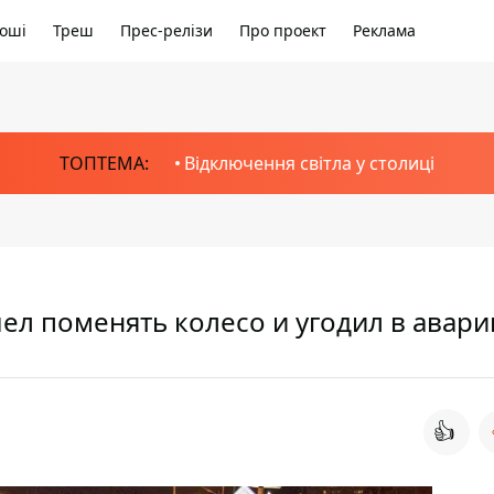
оші
Треш
Прес-релізи
Про проект
Реклама
ТОПТЕМА:
Відключення світла у столиці
ел поменять колесо и угодил в авар
👍