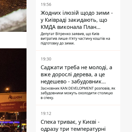
19:56
Жодних ілюзій щодо зими -
у Київраді закидають, що
КМДА виконала План
стійкості на 20%
Депутат Вітренко заявив, що Київ
витратив лише п'яту частину коштів на
підготовку до зими.
19:30
Саджати треба не молоді, а
вже дорослі дерева, а це
недешево - забудовник
Ніконов
Засновник KAN DEVELOPMENT розповів, як
забудовники можуть охолодити столицю
в спеку.
19:12
Спека триває, у Києві -
одразу три температурні