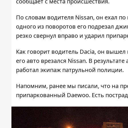
сообщает с места происшествия.
По словам водителя Nissan, он ехал по
одного из поворотов его подрезал джип
резко свернул вправо и ударил припар
Как говорит водитель Dacia, он вышел 
его авто врезался Nissan. В результат
работал экипаж патрульной полиции.
Напомним, ранее мы писали, что на п
припаркованный Daewoo
. Есть постра