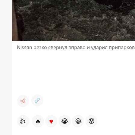
Nissan резко свернул вправо и ударил припарко
♥
👍
🔥
😭
😆
😡