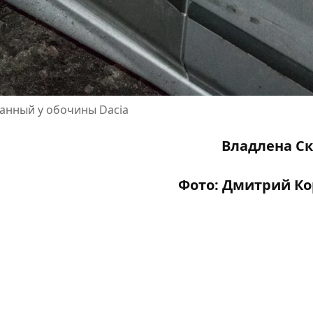
ванный у обочины Dacia
Владлена С
Фото: Дмитрий К