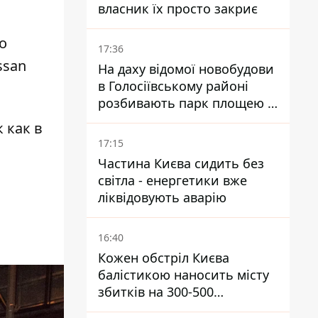
власник їх просто закриє
о
17:36
ssan
На даху відомої новобудови
в Голосіївському районі
розбивають парк площею в
гектар
 как в
17:15
Частина Києва сидить без
світла - енергетики вже
ліквідовують аварію
16:40
Кожен обстріл Києва
балістикою наносить місту
збитків на 300-500
мільйонів - Петро