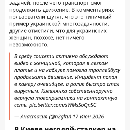
задачей, после чего транспорт смог
продолжить движение. В комментариях
пользователи шутят, что это типичный
пример украинской многозадачности,
другие отметили, что для украинских
женщин, похоже, нет ничего
невозможного.
В среду соцсети активно обсуждают
видео с женщиной, которая в легком
платье и на каблуке помогла троллейбусу
продолжить движение. Инцидент попал
в камеру очевидцев, а ролик быстро стал
вирусным. Киевлянка собственноручно
вернула токоприемники на контактную
сеть.
pic.twitter.com/sWMsSoQnSC
— Анастасия (@n2gltu)
17 Июн 2026
В Киеве негодяй-сталкер на