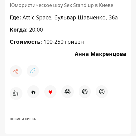
Юмористическое шоу Sex Stand up в Киеве
Где:
Attic Space, бульвар Шавченко, 36а
Когда:
20:00
Стоимость:
100-250 гривен
Анна Макренцова
♥
🔥
😭
😆
😡
👍
НОВИНИ КИЄВА